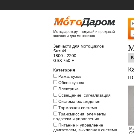
Мотодаром.ру - покупай и продавай
запчасти для мотоцикла
М
Запчасти для мотоциклов
Suzuki
1800 - 2200
В
GSX 750 F
К
Категория
п
Рама, кузов
Обвес кузова
Электрика
Освещение, сигнализация
Система охлаждения
Тормозная система
Трансмиссия, элементы
подвески и управления
Питание и управление
Ма
двигателем, выхлопная система
GS