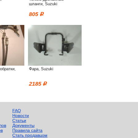
шланги, Suzuki
805
 обратки,
Фара, Suzuki
2185
FAQ
Новости
Статьи
лов
Документы
ов
Правила сайта
Стать продавцом