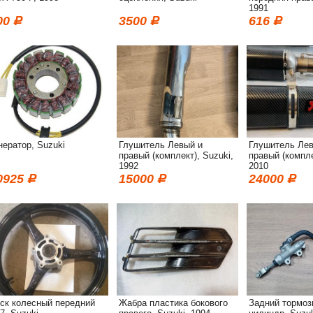
1991
00
3500
616
нератор, Suzuki
Глушитель Левый и
Глушитель Лев
правый (комплект), Suzuki,
правый (компле
1992
2010
0925
15000
24000
ск колесный передний
Жабра пластика бокового
Задний тормоз