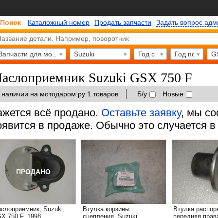
Поиск
Каталожный номер
Продать запчасти
Задать вопрос ад
Запчасти для мотоциклов
Suzuki
Год с
Год по
G
аслоприемник Suzuki GSX 750 F
 наличии на мотодаром.ру 1 товаров
Б/у
Новые
ажется всё продано.
Оставьте заявку
, мы с
оявится в продаже. Обычно это случается в 
ПРОДАНО
слоприемник, Suzuki,
Втулка корзины
Втулка распор
X 750 F, 1998
сцепления, Suzuki
передняя права