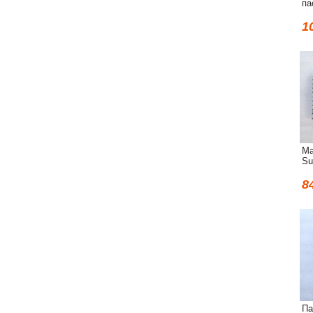
па
1
Ма
Su
8
Па