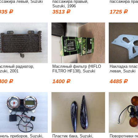
ссажира левый, Suzuki
пассажира правый,
пассажира пра
Suzuki, 1996
035
3513
1725
сляный радиатор,
Масляный фильтр (HIFLO
Накладка плас
zuki, 2001
FILTRO HF138), Suzuki
левая, Suzuki
400
1400
4485
нель приборов, Suzuki,
Пластик бака, Suzuki,
Поворотники п