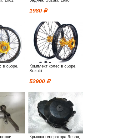
i, 2002
Задняя, Suzuki, 1998
1980
 в сборе,
Комплект колес в сборе,
Suzuki
52900
дножки
Крышка генератора Левая,