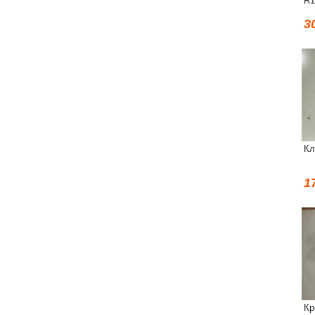
R1
3
Кл
1
Кр