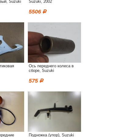
вый, Suzuki
Suzuki, 2002
5506
тиковая
Ось переднего колеса в
сборе, Suzuki
575
ередние
Подножка (упор), Suzuki