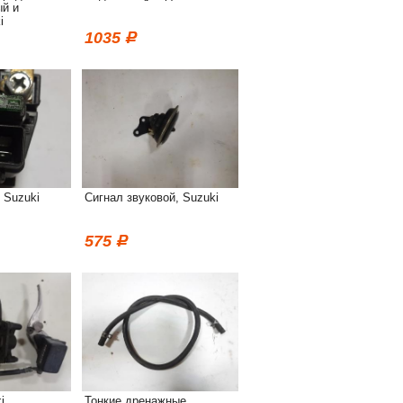
ый и
i
1035
 Suzuki
Сигнал звуковой, Suzuki
575
i
Тонкие дренажные