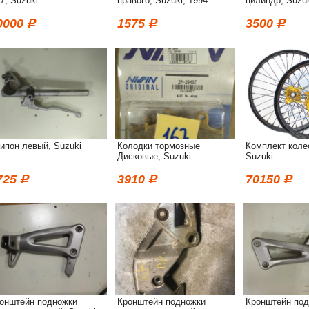
7, Suzuki
правого, Suzuki, 1994
цилиндр, Suzuk
0000
1575
3500
ипон левый, Suzuki
Колодки тормозные
Комплект колес
Дисковые, Suzuki
Suzuki
725
3910
70150
онштейн подножки
Кронштейн подножки
Кронштейн по