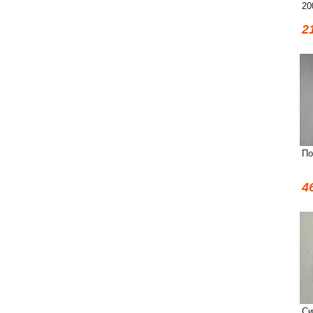
20
2
По
4
Си