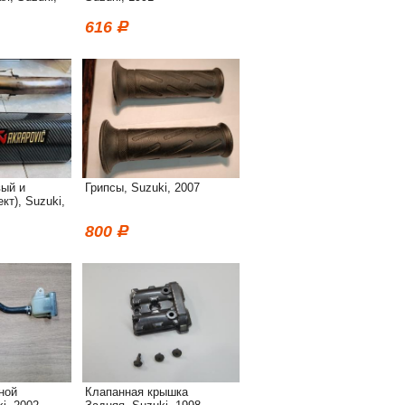
616
ый и
Грипсы, Suzuki, 2007
кт), Suzuki,
800
ной
Клапанная крышка