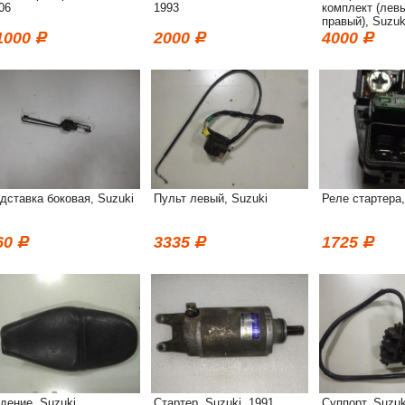
06
1993
комплект (лев
правый), Suzuk
1000
2000
4000
дставка боковая, Suzuki
Пульт левый, Suzuki
Реле стартера,
60
3335
1725
дение, Suzuki
Стартер, Suzuki, 1991
Суппорт, Suzuk