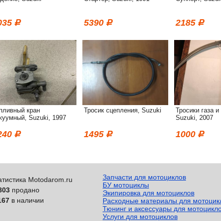
035
5390
2185
пливный кран
Тросик сцепления, Suzuki
Тросики газа и
куумный, Suzuki, 1997
Suzuki, 2007
240
1495
1000
Запчасти для мотоциклов
атистика Motodarom.ru
БУ мотоциклы
803
продано
Экипировка для мотоциклов
167
в наличии
Расходные материалы для мотоцик
Тюнинг и аксессуары для мотоцикл
Услуги для мотоциклов