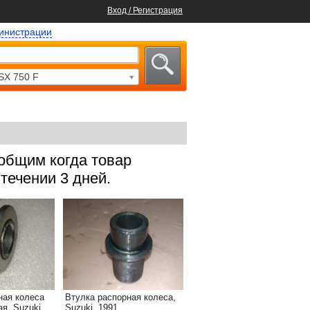
Вход / Регистрация
министрации
SX 750 F
ообщим когда товар
течении 3 дней.
ная колеса
Втулка распорная колеса,
я, Suzuki,
Suzuki, 1991