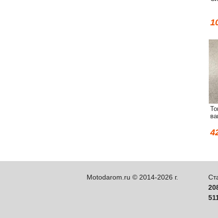
1
То
ва
4
Motodarom.ru © 2014-2026 г.
Ст
20
51