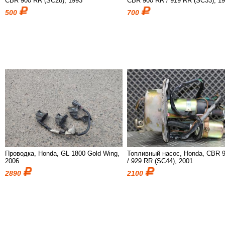
CBR 900 RR (SC28), 1993
CBR 900 RR / 919 RR (SC33), 1
500
700
Проводка, Honda, GL 1800 Gold Wing,
Топливный насос, Honda, CBR 
2006
/ 929 RR (SC44), 2001
2890
2100