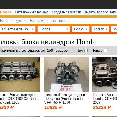
Поиск
Каталожный номер
Продать запчасти
Задать вопрос ад
Запчасти для мотоциклов
Honda
Год с
Год по
М
оловка блока цилиндров Honda
 наличии на мотодаром.ру 156 товаров
Б/у
Новые
ловка блока цилиндров,
Головка блока цилиндров
Головка блока
nda, CBR 1100 XX Super
Передняя (Front), Honda,
Honda, CBF 10
ackbird, 1998
VFR 750 F, 1986
2007
6930
10835
25228