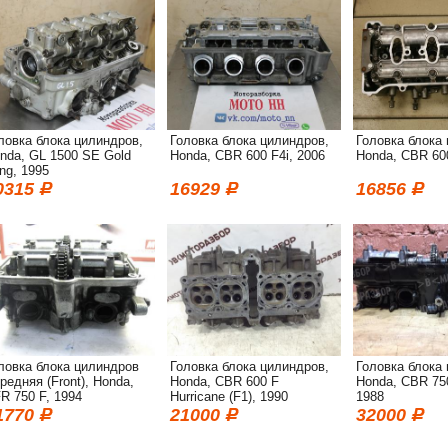
ловка блока цилиндров,
Головка блока цилиндров,
Головка блока
nda, GL 1500 SE Gold
Honda, CBR 600 F4i, 2006
Honda, CBR 60
ng, 1995
0315
16929
16856
ловка блока цилиндров
Головка блока цилиндров,
Головка блока
редняя (Front), Honda,
Honda, CBR 600 F
Honda, CBR 750
R 750 F, 1994
Hurricane (F1), 1990
1988
1770
21000
32000