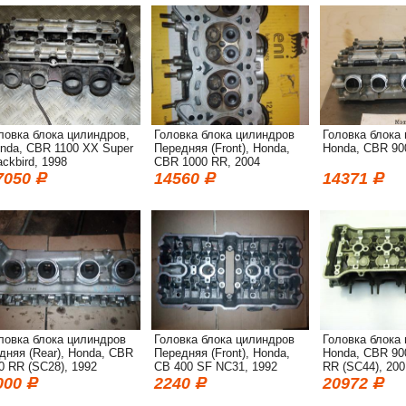
ловка блока цилиндров,
Головка блока цилиндров
Головка блока
nda, CBR 1100 XX Super
Передняя (Front), Honda,
Honda, CBR 90
ackbird, 1998
CBR 1000 RR, 2004
7050
14560
14371
ловка блока цилиндров
Головка блока цилиндров
Головка блока
дняя (Rear), Honda, CBR
Передняя (Front), Honda,
Honda, CBR 90
0 RR (SC28), 1992
CB 400 SF NC31, 1992
RR (SC44), 200
000
2240
20972