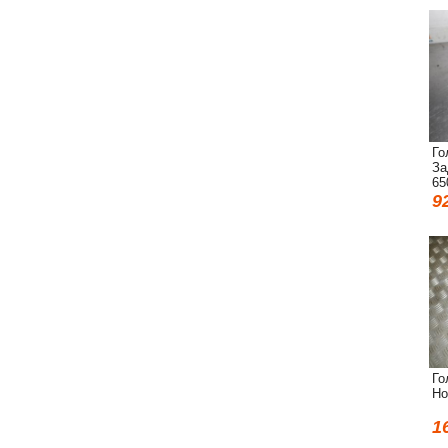
Го
За
65
9
Го
Ho
1