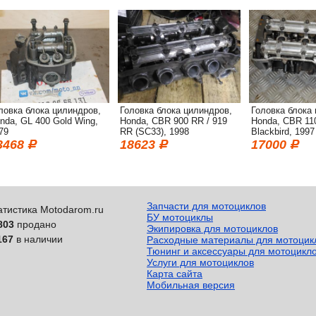
ловка блока цилиндров,
Головка блока цилиндров,
Головка блока
nda, GL 400 Gold Wing,
Honda, CBR 900 RR / 919
Honda, CBR 11
79
RR (SC33), 1998
Blackbird, 1997
3468
18623
17000
Запчасти для мотоциклов
атистика Motodarom.ru
БУ мотоциклы
803
продано
Экипировка для мотоциклов
167
в наличии
Расходные материалы для мотоцик
Тюнинг и аксессуары для мотоцикл
Услуги для мотоциклов
Карта сайта
Мобильная версия