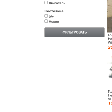
Двигатель
Состояние
Б/у
Новое
Го
Ho
Wi
2
Го
Пе
VF
1