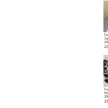
Го
За
10
2
Го
Ho
20
1