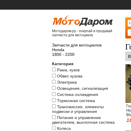
Мотодаром.ру - покупай и продавай
запчасти для мотоцикла
Г
Запчасти для мотоциклов
Honda
1800 - 2200
В
Категория
Рама, кузов
Обвес кузова
Электрика
Освещение, сигнализация
Система охлаждения
Тормозная система
Го
Трансмиссия, элементы
Ho
подвески и управления
Bl
Питание и управление
1
двигателем, выхлопная система
Колеса