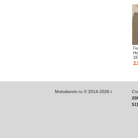
Го
Ho
19
1
Motodarom.ru © 2014-2026 г.
Ст
20
51