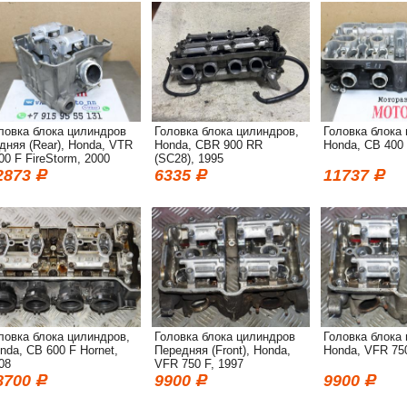
ловка блока цилиндров
Головка блока цилиндров,
Головка блока
дняя (Rear), Honda, VTR
Honda, CBR 900 RR
Honda, CB 400 
00 F FireStorm, 2000
(SC28), 1995
2873
6335
11737
ловка блока цилиндров,
Головка блока цилиндров
Головка блока
nda, CB 600 F Hornet,
Передняя (Front), Honda,
Honda, VFR 750
08
VFR 750 F, 1997
8700
9900
9900