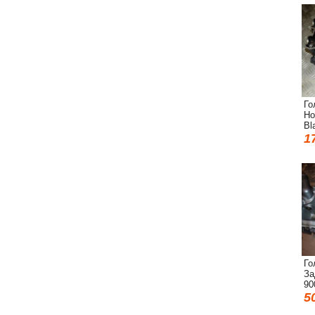
Го
Ho
Bl
1
Го
За
90
5