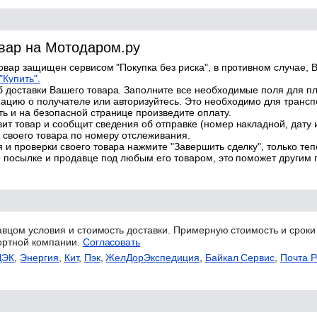
овар на Мотодаром.ру
товар защищен сервисом "Покупка без риска", в противном случае, В
"Купить".
 доставки Вашего товара. Заполните все необходимые поля для п
цию о получателе или авторизуйтесь. Это необходимо для трансп
ь и на безопасной странице произведите оплату.
ит товар и сообщит сведения об отправке (номер накладной, дату 
 своего товара по номеру отслеживания.
 и проверки своего товара нажмите "Завершить сделку", только теп
о посылке и продавце под любым его товаром, это поможет другим
авцом условия и стоимость доставки. Примерную стоимость и сроки
ортной компании.
Согласовать
ДЭК
,
Энергия
,
Кит
,
Пэк
,
ЖелДорЭкспедиция
,
Байкал Сервис
,
Почта Р