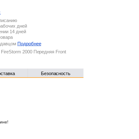
с
описанию
рабочих дней
ении 14 дней
товара
родавцом
Подробнее
FireStorm 2000 Передняя Front
оставка
Безопасность
ине!