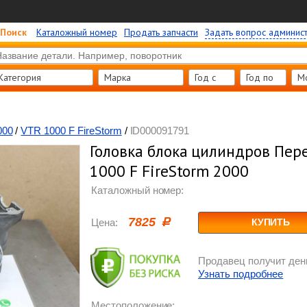
Поиск
Каталожный номер
Продать запчасти
Задать вопрос админис
Категория
Марка
Год c
Год по
М
000
/
VTR 1000 F FireStorm
/
ID000091791
Головка блока цилиндров Пер
1000 F FireStorm 2000
Каталожный номер:
7825
Цена:
КУПИТЬ
Продавец получит день
Узнать подробнее
Местоположение: