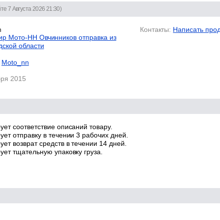
те 7 Августа 2026 21:30)
n
Контакты:
Написать про
р Мото-НН Овчинников отправка из
дской области
Moto_nn
бря 2015
ует соответствие описаний товару.
ует отправку в течении 3 рабочих дней.
ет возврат средств в течении 14 дней.
ует тщательную упаковку груза.