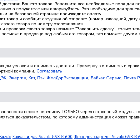
 доставки Вашего товара. Заполните все необходимые поля для п
цию о получателе или авторизуйтесь. Это необходимо для трансп
ь и на безопасной странице произведите оплату.
ит товар и сообщит сведения об отправке (номер накладной, дату 
 своего товара по номеру отслеживания.
 и проверки своего товара нажмите "Завершить сделку", только теп
о посылке и продавце под любым его товаром, это поможет другим
авцом условия и стоимость доставки. Примерную стоимость и сроки
ортной компании.
Согласовать
ДЭК
,
Энергия
,
Кит
,
Пэк
,
ЖелДорЭкспедиция
,
Байкал Сервис
,
Почта Р
зопасности ведите переписку ТОЛЬКО через встроенный модуль, то
вляться доказательством, по которому администрация сможет прав
Suzuki
Запчасти для Suzuki GSX R 600
Шестерня стартера Suzuki GSX R 