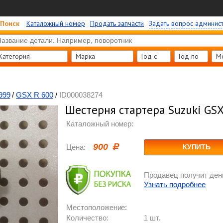
Поиск
Каталожный номер
Продать запчасти
Задать вопрос админис
Категория
Марка
Год c
Год по
М
999
/
GSX R 600
/
ID000038274
Шестерня стартера Suzuki GSX
Каталожный номер:
900
Цена:
КУПИТЬ
Продавец получит день
Узнать подробнее
Местоположение:
Количество:
1 шт.