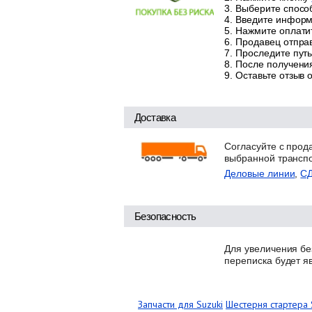
Выберите способ
Введите информа
Нажмите оплатит
Продавец отправ
Проследите путь
После получения
Оставьте отзыв 
Доставка
Согласуйте с прод
выбранной трансп
Деловые линии
,
С
Безопасность
Для увеличения бе
переписка будет я
Запчасти для Suzuki
Шестерня стартера 