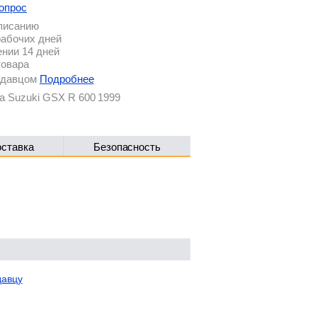
опрос
описанию
рабочих дней
ении 14 дней
товара
родавцом
Подробнее
а Suzuki GSX R 600 1999
оставка
Безопасность
давцу