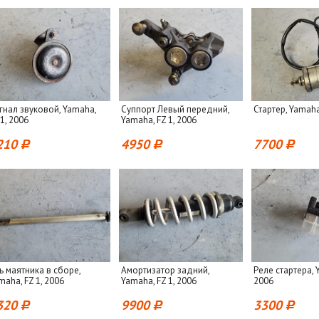
гнал звуковой, Yamaha,
Суппорт Левый передний,
Стартер, Yamaha
 1, 2006
Yamaha, FZ 1, 2006
210
4950
7700
ь маятника в сборе,
Амортизатор задний,
Реле стартера, 
maha, FZ 1, 2006
Yamaha, FZ 1, 2006
2006
320
9900
3300