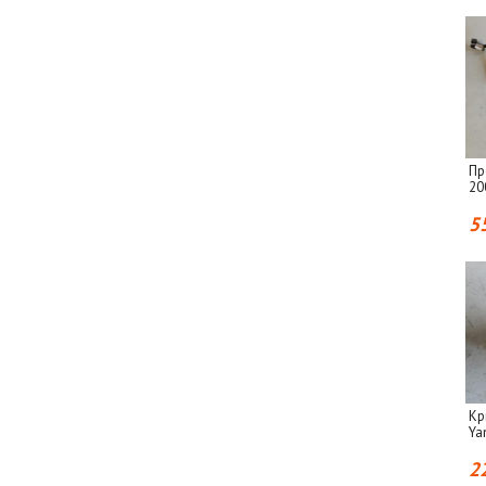
Пр
20
5
Кр
Ya
2