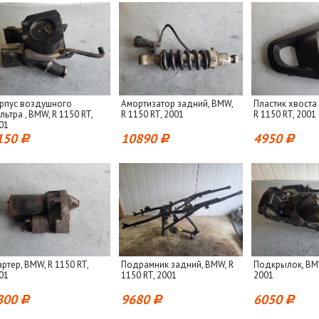
рпус воздушного
Амортизатор задний, BMW,
Пластик хвоста
льтра , BMW, R 1150 RT,
R 1150 RT, 2001
R 1150 RT, 2001
01
150
10890
4950
артер, BMW, R 1150 RT,
Подрамник задний, BMW, R
Подкрылок, BMW
01
1150 RT, 2001
2001
800
9680
6050