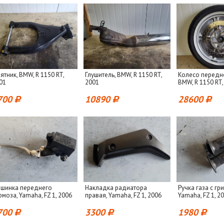
ятник, BMW, R 1150 RT,
Глушитель, BMW, R 1150 RT,
Колесо передне
01
2001
BMW, R 1150 RT,
700
10890
28600
шинка переднего
Накладка радиатора
Ручка газа с гр
рмоза, Yamaha, FZ 1, 2006
правая, Yamaha, FZ 1, 2006
Yamaha, FZ 1, 2
700
3300
1980