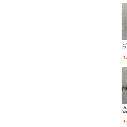
Си
FZ
1
Ос
Ya
1