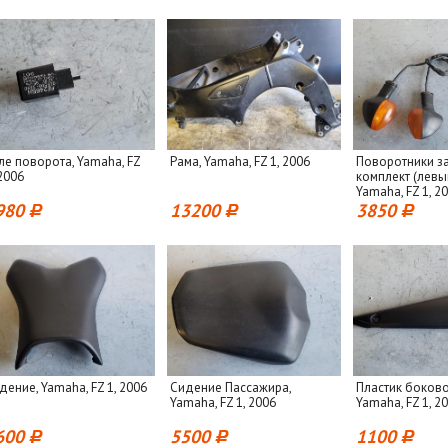
ле поворота, Yamaha, FZ
Рама, Yamaha, FZ 1, 2006
Поворотники з
 2006
комплект (левы
Yamaha, FZ 1, 2
980
13200
3850
дение, Yamaha, FZ 1, 2006
Сидение Пассажира,
Пластик боково
Yamaha, FZ 1, 2006
Yamaha, FZ 1, 2
600
5500
1100