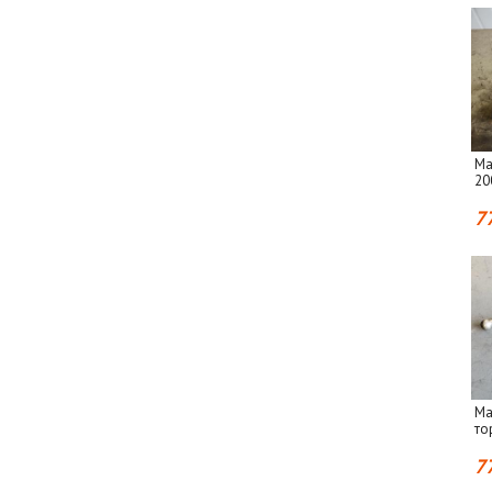
Ма
20
7
Ма
то
7