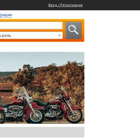
Вход / Регистрация
трации
одель