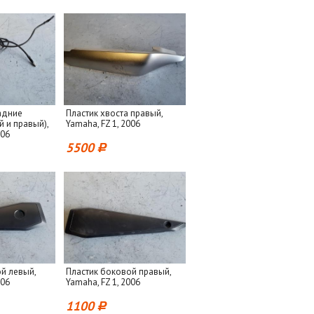
адние
Пластик хвоста правый,
й и правый),
Yamaha, FZ 1, 2006
006
5500
й левый,
Пластик боковой правый,
006
Yamaha, FZ 1, 2006
1100