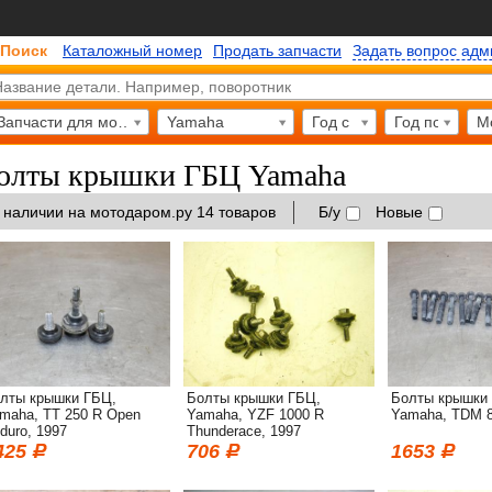
Поиск
Каталожный номер
Продать запчасти
Задать вопрос ад
Запчасти для мотоциклов
Yamaha
Год с
Год по
М
олты крышки ГБЦ Yamaha
 наличии на мотодаром.ру 14 товаров
Б/у
Новые
лты крышки ГБЦ,
Болты крышки ГБЦ,
Болты крышки
maha, TT 250 R Open
Yamaha, YZF 1000 R
Yamaha, TDM 8
duro, 1997
Thunderace, 1997
425
706
1653