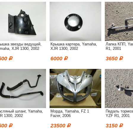
ышка звезды ведущей,
Крышка картера, Yamaha,
Лапка КПП, Ya
maha, XJR 1300, 2002
XJR 1300, 2002
R1, 2001
500
6000
3650
сляный шланг, Yamaha,
Морда, Yamaha, FZ 1
Педаль тормоз
R 1300, 2002
Fazer, 2006
YZF R1, 2001
500
23500
3150