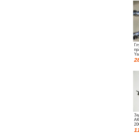
Гл
пр
Ya
2
За
АК
20
1