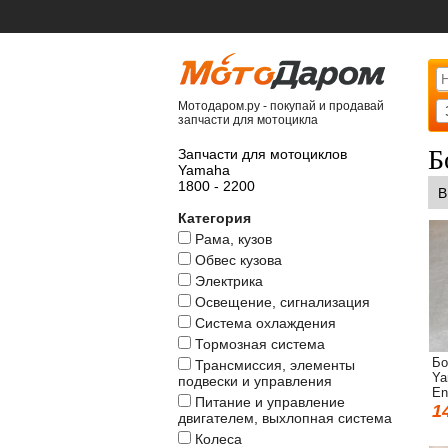
Мотодаром.ру - покупай и продавай
запчасти для мотоцикла
Б
Запчасти для мотоциклов
Yamaha
1800 - 2200
В
Категория
Рама, кузов
Обвес кузова
Электрика
Освещение, сигнализация
Система охлаждения
Тормозная система
Бо
Трансмиссия, элементы
Ya
подвески и управления
En
Питание и управление
1
двигателем, выхлопная система
Колеса