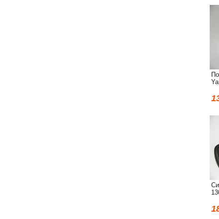
По
Ya
1
Си
13
1