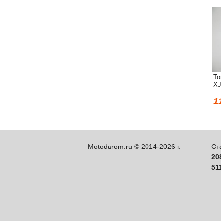
То
XJ
1
Motodarom.ru © 2014-2026 г.
Ст
20
51