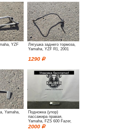
maha, YZF
Лягушка заднего тормоза,
Yamaha, YZF R1, 2001
1290
а, Yamaha,
Подножка (упор)
пассажира правая,
Yamaha, FZS 600 Fazer,
2002
2000