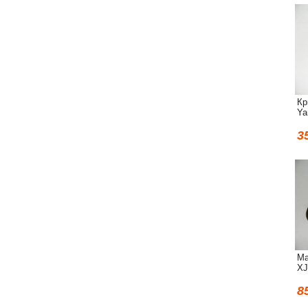
Кр
Ya
3
Ма
XJ
8