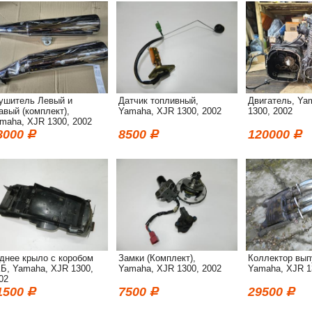
ушитель Левый и
Датчик топливный,
Двигатель, Ya
авый (комплект),
Yamaha, XJR 1300, 2002
1300, 2002
maha, XJR 1300, 2002
8000
8500
120000
днее крыло с коробом
Замки (Комплект),
Коллектор вып
Б, Yamaha, XJR 1300,
Yamaha, XJR 1300, 2002
Yamaha, XJR 1
02
1500
7500
29500