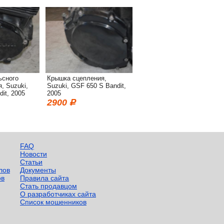
ьсного
Крышка сцепления,
, Suzuki,
Suzuki, GSF 650 S Bandit,
it, 2005
2005
2900
FAQ
Новости
Статьи
лов
Документы
ов
Правила сайта
Стать продавцом
О разработчиках сайта
Список мошенников