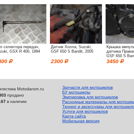
л селектора передач,
Датчик Холла, Suzuki,
Крышка импул
zuki, GSX R 400, 1994
GSF 650 S Bandit, 2005
датчика Правая
GSF 650 S Band
800
2300
3450
Запчасти для мотоциклов
атистика Motodarom.ru
БУ мотоциклы
803
продано
Экипировка для мотоциклов
167
в наличии
Расходные материалы для мотоцик
Тюнинг и аксессуары для мотоцикл
Услуги для мотоциклов
Карта сайта
Мобильная версия