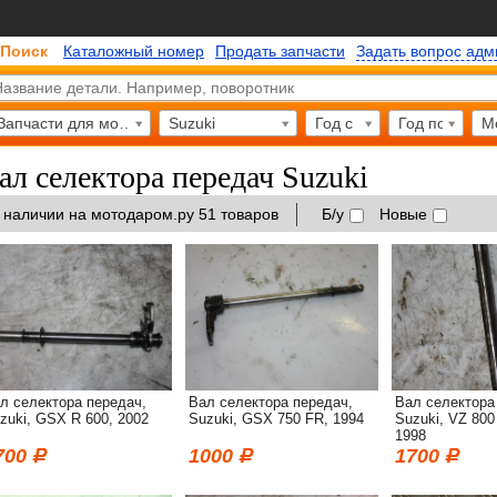
Поиск
Каталожный номер
Продать запчасти
Задать вопрос ад
Запчасти для мотоциклов
Suzuki
Год с
Год по
М
ал селектора передач Suzuki
 наличии на мотодаром.ру 51 товаров
Б/у
Новые
л селектора передач,
Вал селектора передач,
Вал селектора
zuki, GSX R 600, 2002
Suzuki, GSX 750 FR, 1994
Suzuki, VZ 800
1998
700
1000
1700