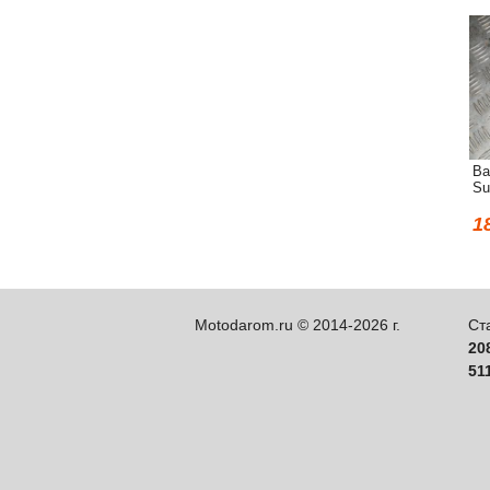
Ва
Su
1
Motodarom.ru © 2014-2026 г.
Ст
20
51