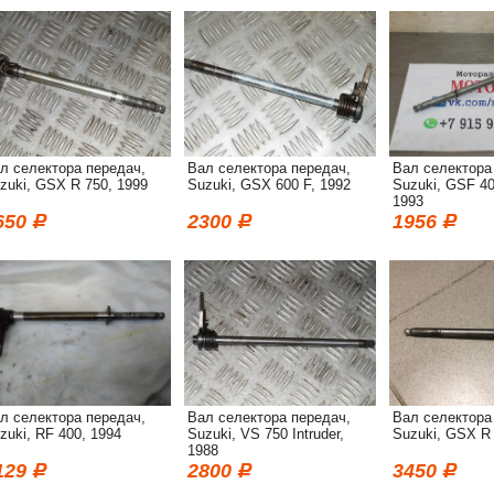
л селектора передач,
Вал селектора передач,
Вал селектора
zuki, GSX R 750, 1999
Suzuki, GSX 600 F, 1992
Suzuki, GSF 40
1993
650
2300
1956
л селектора передач,
Вал селектора передач,
Вал селектора
zuki, RF 400, 1994
Suzuki, VS 750 Intruder,
Suzuki, GSX R 
1988
129
2800
3450