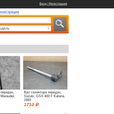
Вход / Регистрация
министрации
одель
 передач,
Вал селектора передач,
 Marauder,
Suzuki, GSX 400 F Katana,
1993
1710