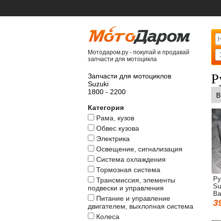
Мотодаром.ру - покупай и продавай
запчасти для мотоцикла
Р
Запчасти для мотоциклов
Suzuki
1800 - 2200
В
Категория
Рама, кузов
Обвес кузова
Электрика
Освещение, сигнализация
Система охлаждения
Тормозная система
Ру
Трансмиссия, элементы
Su
подвески и управления
Ba
Питание и управление
3
двигателем, выхлопная система
Колеса