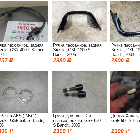
чка пассажира, задняя,
Ручка пассажира, задняя,
Ручка пассажи
zuki, GSX 400 F Katana,
Suzuki, GSF 1200 S
Suzuki, GSF 1
93
Bandit, 2005
Bandit, 2004
257
2880
2800
ебёнка ABS ( АБС ),
Грузы руля левый и
Датчик Холла, 
zuki, GSF 650 S Bandit,
правый, Suzuki, GSF 650
GSF 650 S Band
05
S Bandit, 2005
300
2300
2300