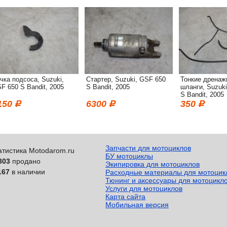
чка подсоса, Suzuki,
Стартер, Suzuki, GSF 650
Тонкие дренаж
F 650 S Bandit, 2005
S Bandit, 2005
шланги, Suzuk
S Bandit, 2005
150
6300
350
Запчасти для мотоциклов
атистика Motodarom.ru
БУ мотоциклы
803
продано
Экипировка для мотоциклов
167
в наличии
Расходные материалы для мотоцик
Тюнинг и аксессуары для мотоцикл
Услуги для мотоциклов
Карта сайта
Мобильная версия