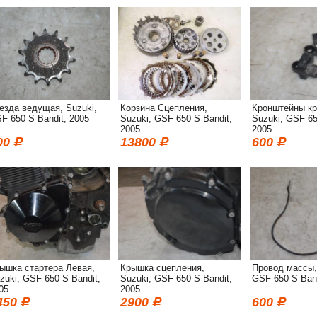
езда ведущая, Suzuki,
Корзина Сцепления,
Кронштейны кр
F 650 S Bandit, 2005
Suzuki, GSF 650 S Bandit,
Suzuki, GSF 65
2005
2005
00
13800
600
ышка стартера Левая,
Крышка сцепления,
Провод массы,
zuki, GSF 650 S Bandit,
Suzuki, GSF 650 S Bandit,
GSF 650 S Band
05
2005
450
2900
600