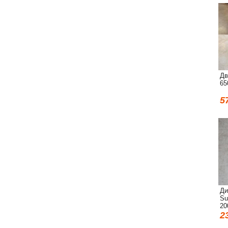
Дв
65
5
Ди
Su
20
2