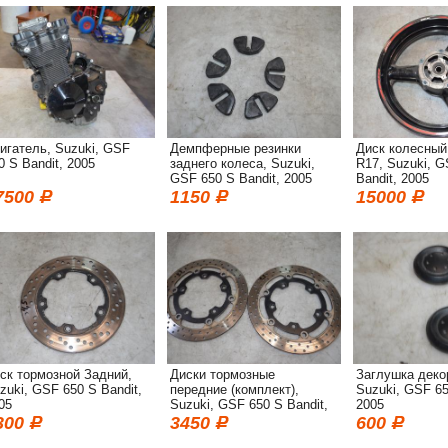
игатель, Suzuki, GSF
Демпферные резинки
Диск колесный
0 S Bandit, 2005
заднего колеса, Suzuki,
R17, Suzuki, G
GSF 650 S Bandit, 2005
Bandit, 2005
7500
1150
15000
ск тормозной Задний,
Диски тормозные
Заглушка деко
zuki, GSF 650 S Bandit,
передние (комплект),
Suzuki, GSF 65
05
Suzuki, GSF 650 S Bandit,
2005
2005
300
3450
600