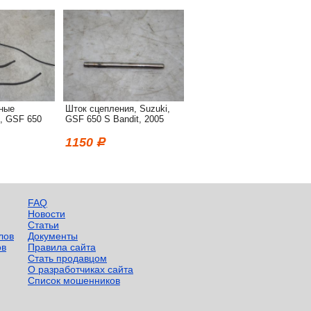
ные
Шток сцепления, Suzuki,
i, GSF 650
GSF 650 S Bandit, 2005
1150
FAQ
Новости
Статьи
лов
Документы
ов
Правила сайта
Стать продавцом
О разработчиках сайта
Список мошенников