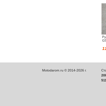
Ру
GS
1
Motodarom.ru © 2014-2026 г.
Ст
20
51