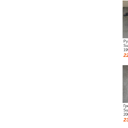
Ру
Su
19
2
Гр
Su
20
2