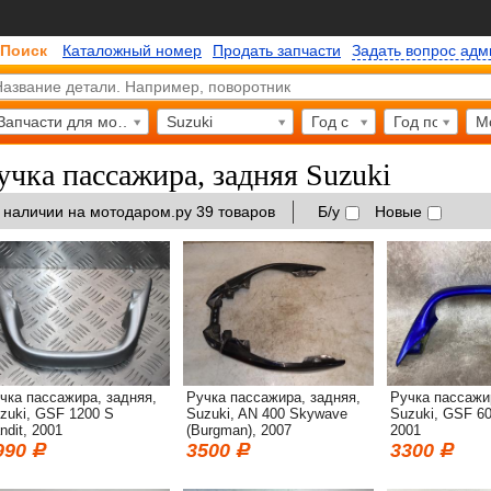
Поиск
Каталожный номер
Продать запчасти
Задать вопрос ад
Запчасти для мотоциклов
Suzuki
Год с
Год по
М
учка пассажира, задняя Suzuki
 наличии на мотодаром.ру 39 товаров
Б/у
Новые
чка пассажира, задняя,
Ручка пассажира, задняя,
Ручка пассажи
zuki, GSF 1200 S
Suzuki, AN 400 Skywave
Suzuki, GSF 60
ndit, 2001
(Burgman), 2007
2001
990
3500
3300