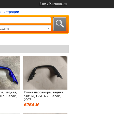
Вход / Регистрация
министрации
одель
ра, задняя,
Ручка пассажира, задняя,
0 S Bandit,
Suzuki, GSF 650 Bandit,
2007
6254