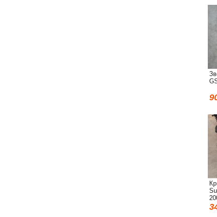
Зв
GS
9
Кр
Su
20
3