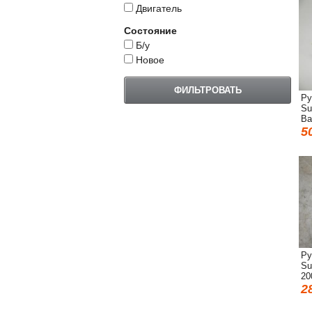
Двигатель
Состояние
Б/у
Новое
Ру
Su
Ba
5
Ру
Su
20
2