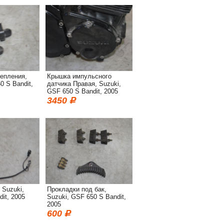
епления,
Крышка импульсного
0 S Bandit,
датчика Правая, Suzuki,
GSF 650 S Bandit, 2005
3450
 Suzuki,
Прокладки под бак,
it, 2005
Suzuki, GSF 650 S Bandit,
2005
600