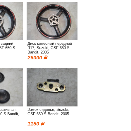
 задний
Диск колесный передний
SF 650 S
R17, Suzuki, GSF 650 S
Bandit, 2005
26000
ративная,
Замок сиденья, Suzuki,
0 S Bandit,
GSF 650 S Bandit, 2005
1150