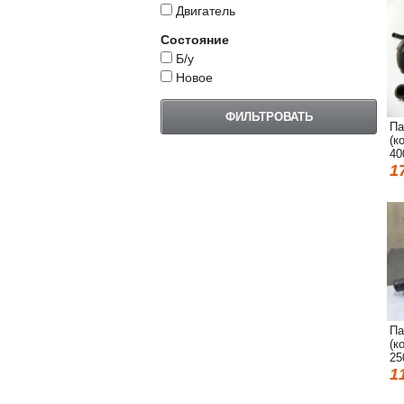
Двигатель
Состояние
Б/у
Новое
Па
(к
40
1
Па
(к
25
1