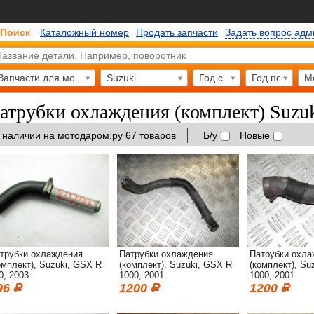
Поиск
Каталожный номер
Продать запчасти
Задать вопрос ад
Запчасти для мотоциклов
Suzuki
Год с
Год по
М
атрубки охлаждения (комплект) Suzu
 наличии на мотодаром.ру 67 товаров
Б/у
Новые
трубки охлаждения
Патрубки охлаждения
Патрубки охла
омплект), Suzuki, GSX R
(комплект), Suzuki, GSX R
(комплект), Su
0, 2003
1000, 2001
1000, 2001
96
1200
1200