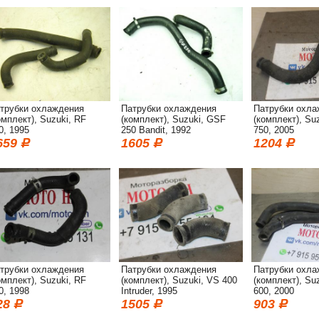
трубки охлаждения
Патрубки охлаждения
Патрубки охла
омплект), Suzuki, RF
(комплект), Suzuki, GSF
(комплект), Su
0, 1995
250 Bandit, 1992
750, 2005
659
1605
1204
трубки охлаждения
Патрубки охлаждения
Патрубки охла
омплект), Suzuki, RF
(комплект), Suzuki, VS 400
(комплект), Su
0, 1998
Intruder, 1995
600, 2000
28
1505
903