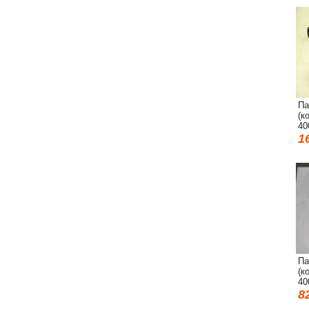
Па
(к
40
1
Па
(к
40
8