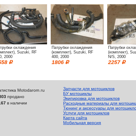
трубки охлаждения
Патрубки охлаждения
Патрубки охла
омплект), Suzuki, RF
(комплект), Suzuki, RF
(комплект), Su
0, 2000
400, 2000
N/S, 2000
558
1806
2257
Запчасти для мотоциклов
атистика Motodarom.ru
БУ мотоциклы
803
продано
Экипировка для мотоциклов
167
в наличии
Расходные материалы для мотоцик
Тюнинг и аксессуары для мотоцикл
Услуги для мотоциклов
Карта сайта
Мобильная версия