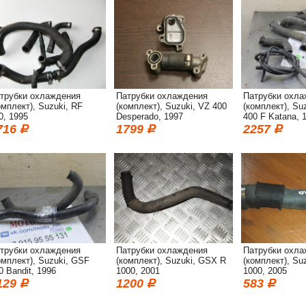
трубки охлаждения
Патрубки охлаждения
Патрубки охла
омплект), Suzuki, RF
(комплект), Suzuki, VZ 400
(комплект), Su
0, 1995
Desperado, 1997
400 F Katana, 
716
1799
2257
трубки охлаждения
Патрубки охлаждения
Патрубки охла
омплект), Suzuki, GSF
(комплект), Suzuki, GSX R
(комплект), Su
0 Bandit, 1996
1000, 2001
1000, 2005
129
1200
583