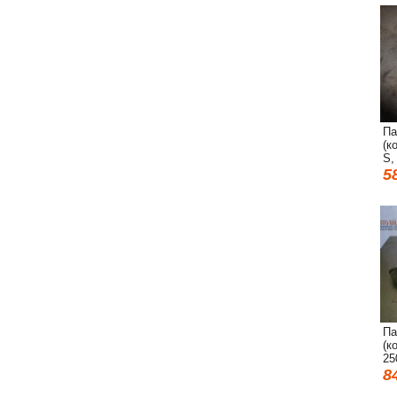
Па
(к
S,
5
Па
(к
25
8