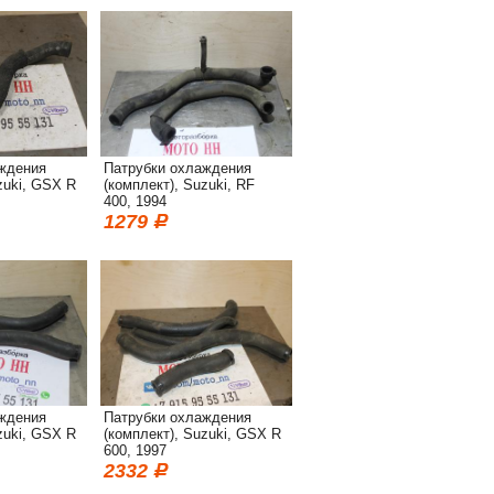
ждения
Патрубки охлаждения
zuki, GSX R
(комплект), Suzuki, RF
400, 1994
1279
ждения
Патрубки охлаждения
zuki, GSX R
(комплект), Suzuki, GSX R
600, 1997
2332