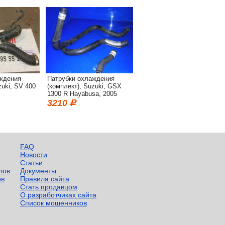
ждения
Патрубки охлаждения
zuki, SV 400
(комплект), Suzuki, GSX
1300 R Hayabusa, 2005
3210
FAQ
Новости
Статьи
лов
Документы
ов
Правила сайта
Стать продавцом
О разработчиках сайта
Список мошенников