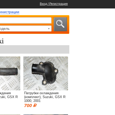
Вход / Регистрация
министрации
одель
ki
ждения
Патрубки охлаждения
zuki, GSX R
(комплект), Suzuki, GSX R
1000, 2001
700