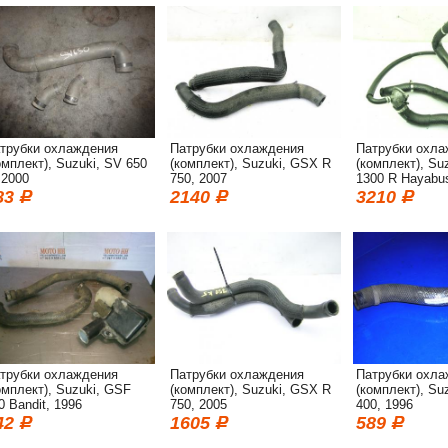
трубки охлаждения
Патрубки охлаждения
Патрубки охла
омплект), Suzuki, SV 650
(комплект), Suzuki, GSX R
(комплект), Su
 2000
750, 2007
1300 R Hayabu
83
2140
3210
трубки охлаждения
Патрубки охлаждения
Патрубки охла
омплект), Suzuki, GSF
(комплект), Suzuki, GSX R
(комплект), Su
0 Bandit, 1996
750, 2005
400, 1996
42
1605
589