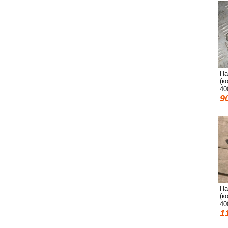
Па
(к
40
9
Па
(к
40
1