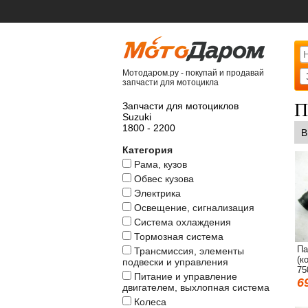
Мотодаром.ру - покупай и продавай
запчасти для мотоцикла
П
Запчасти для мотоциклов
Suzuki
1800 - 2200
В
Категория
Рама, кузов
Обвес кузова
Электрика
Освещение, сигнализация
Система охлаждения
Тормозная система
Па
Трансмиссия, элементы
(к
подвески и управления
75
Питание и управление
6
двигателем, выхлопная система
Колеса