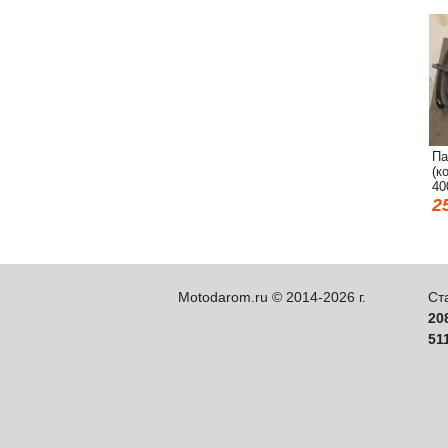
Па
(к
40
2
Motodarom.ru © 2014-2026 г.
Ст
20
51