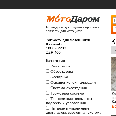
Мотодаром.ру - покупай и продавай
запчасти для мотоцикла
К
Запчасти для мотоциклов
Kawasaki
1800 - 2200
В
ZZR 400
Категория
Рама, кузов
Обвес кузова
Электрика
Освещение, сигнализация
Система охлаждения
Тормозная система
Кр
па
Трансмиссия, элементы
Ka
подвески и управления
6
Питание и управление
двигателем, выхлопная система