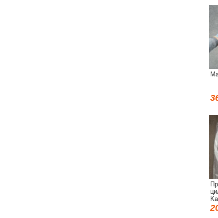
Ма
3
Пр
ци
Ka
2