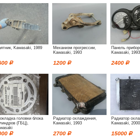
ятник, Kawasaki, 1989
Механизм прогрессии,
Панель прибор
Kawasaki, 1993
Kawasaki, 1993
600
1200
2400
окладка головки блока
Радиатор охлаждения,
Радиатор охла
линдров (ГБЦ),
Kawasaki, 1993
Kawasaki, 2000
wasaki
000
2700
15000