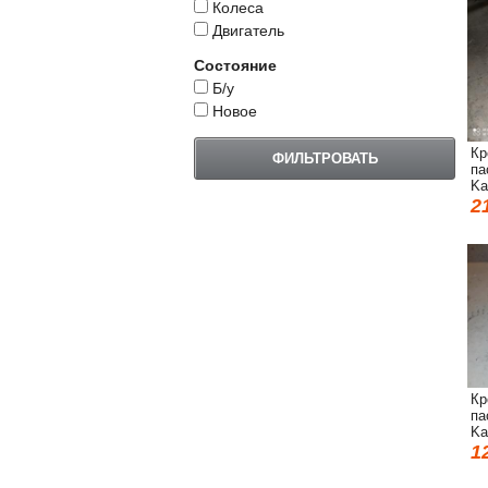
Колеса
Двигатель
Состояние
Б/у
Новое
Кр
па
Ka
2
Кр
па
Ka
1