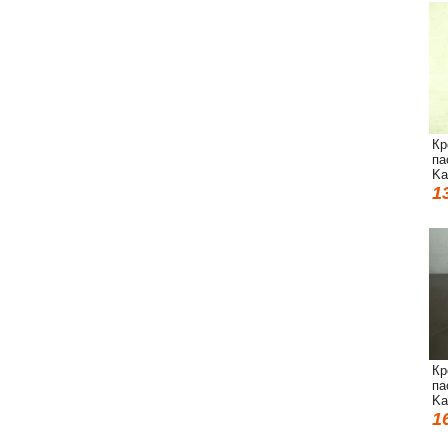
Кр
па
Ka
1
Кр
па
Ka
1