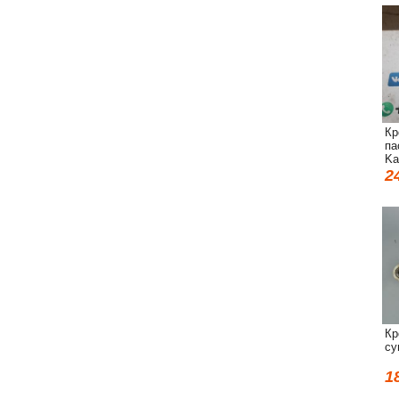
Кр
па
Ka
2
Кр
су
1