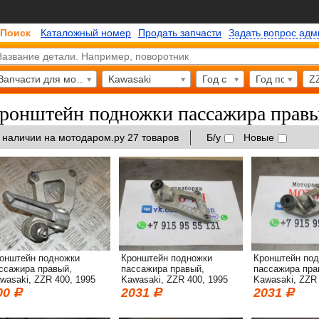
Поиск
Каталожный номер
Продать запчасти
Задать вопрос ад
Запчасти для мотоциклов
Kawasaki
Год с
Год по
Z
ронштейн подножки пассажира правы
 наличии на мотодаром.ру 27 товаров
Б/у
Новые
онштейн подножки
Кронштейн подножки
Кронштейн по
ссажира правый,
пассажира правый,
пассажира пра
wasaki, ZZR 400, 1995
Kawasaki, ZZR 400, 1995
Kawasaki, ZZR 
00
2031
2031