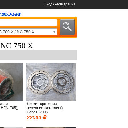
Вход / Регистрация
министрации
C 700 X / NC 750 X
 NC 750 X
льтр
Диски тормозные
 HFA1705),
передние (комплект),
Honda, 2005
22000