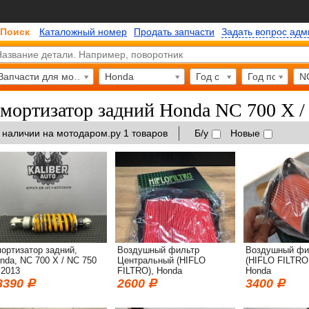
Поиск
Каталожный номер
Продать запчасти
Задать вопрос ад
Запчасти для мотоциклов
Honda
Год с
Год по
N
мортизатор задний Honda NC 700 X /
 наличии на мотодаром.ру 1 товаров
Б/у
Новые
ортизатор задний,
Воздушный фильтр
Воздушный фи
nda, NC 700 X / NC 750
Центральный (HIFLO
(HIFLO FILTRO
 2013
FILTRO), Honda
Honda
3390
2600
3400