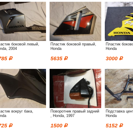
астик боковой левый,
Пластик боковой правый,
Пластик боков
nda, 2004
Honda
Honda
785
5635
3000
астик вокруг бака,
Поворотник правый задний
Подставка цен
nda
, Honda, 1997
Honda
725
1500
5152