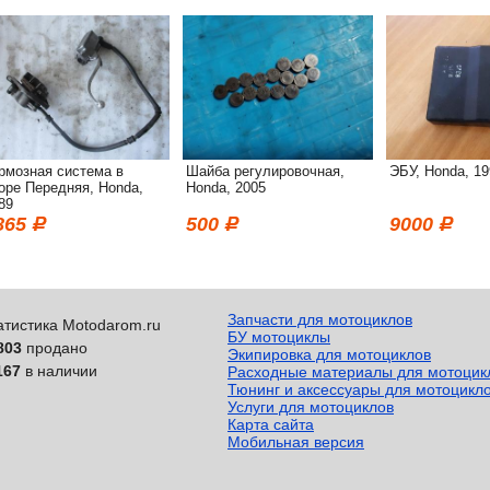
рмозная система в
Шайба регулировочная,
ЭБУ, Honda, 19
оре Передняя, Honda,
Honda, 2005
89
865
500
9000
Запчасти для мотоциклов
атистика Motodarom.ru
БУ мотоциклы
803
продано
Экипировка для мотоциклов
167
в наличии
Расходные материалы для мотоцик
Тюнинг и аксессуары для мотоцикл
Услуги для мотоциклов
Карта сайта
Мобильная версия