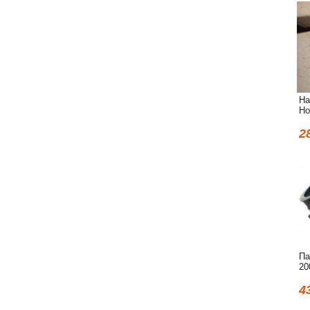
На
Ho
2
Па
20
4