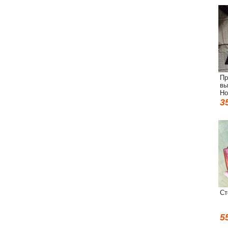
Пр
вы
Ho
3
Ст
5