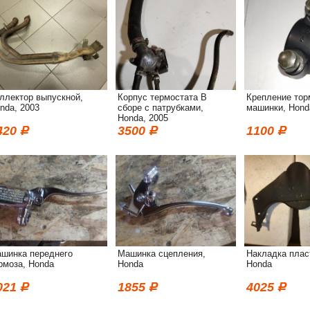
ллектор выпускной,
Корпус термостата В
Крепление тор
nda, 2003
сборе с патрубками,
машинки, Hond
Honda, 2005
420
3500
1100
шинка переднего
Машинка сцепления,
Накладка плас
рмоза, Honda
Honda
Honda
021
1855
4025