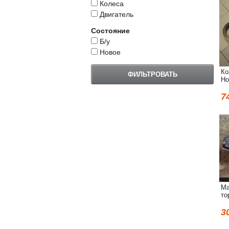
Колеса
Двигатель
Состояние
Б/у
Новое
Ко
Ho
7
Ма
то
3