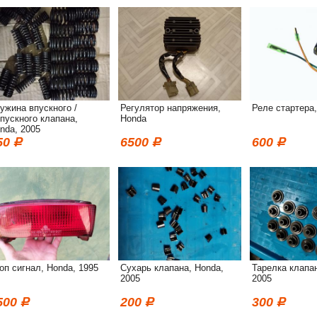
ужина впускного /
Регулятор напряжения,
Реле стартера
пускного клапана,
Honda
nda, 2005
50
6500
600
оп сигнал, Honda, 1995
Сухарь клапана, Honda,
Тарелка клапан
2005
2005
500
200
300