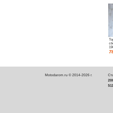
То
сб
19
7
Motodarom.ru © 2014-2026 г.
Ст
20
51