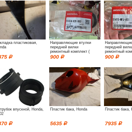
кладка пластиковая,
Направляющие втулки
Направляющие
nda
передней вилки
передней вилк
ремонтный комплект (
ремонтный ком
ремкомплект ), Honda
ремкомплект )
875
900
900
трубок впускной, Honda,
Пластик бака, Honda
Пластик бака,
02
370
5635
7935