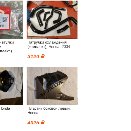
 втулки
Патрубки охлаждения
и
(комплект), Honda, 2004
плект (
, Honda
3120
 Honda
Пластик боковой левый,
Honda
4025