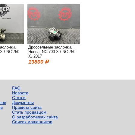
аслонки,
Дроссельные заслонки,
X / NC 750
Honda, NC 700 X / NC 750
X, 2017
13800
FAQ
Новости
Статьи
лов
Документы
ов
Правила сайта
Стать продавцом
О разработчиках сайта
Список мошенников