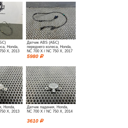
БС)
Датчик ABS (АБС)
са, Honda,
переднего колеса, Honda,
750 X, 2013
NC 700 X / NC 750 X, 2017
5980
я, Honda,
Датчик падения, Honda,
750 X, 2013
NC 700 X / NC 750 X, 2014
3610