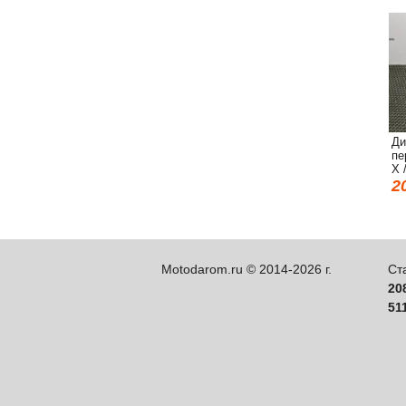
Ди
пе
X 
2
Motodarom.ru © 2014-2026 г.
Ст
20
51