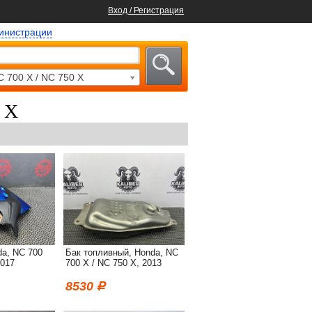
Вход / Регистрация
министрации
C 700 X / NC 750 X
 X
da, NC 700
Бак топливный, Honda, NC
2017
700 X / NC 750 X, 2013
8530