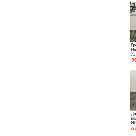
Гр
Ho
X,
3
Да
ко
NC
6