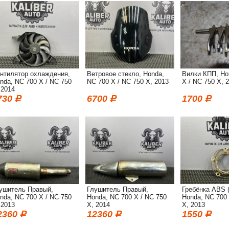
нтилятор охлаждения,
Ветровое стекло, Honda,
Вилки КПП, Ho
nda, NC 700 X / NC 750
NC 700 X / NC 750 X, 2013
X / NC 750 X, 
 2014
730
6700
1700
ушитель Правый,
Глушитель Правый,
Гребёнка ABS (
nda, NC 700 X / NC 750
Honda, NC 700 X / NC 750
Honda, NC 700 
 2013
X, 2014
X, 2013
2360
12360
1550