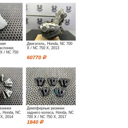
ния
Двигатель, Honda, NC 700
аслонки,
X / NC 750 X, 2013
X / NC 750
60770
езинки
Демпферные резинки
, Honda, NC
заднего колеса, Honda, NC
 X, 2014
700 X / NC 750 X, 2017
1840