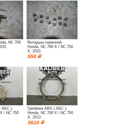
nda, NC 700
Вкладыш коренной,
2015
Honda, NC 700 X / NC 750
X, 2015
550
 АБС ),
Гребёнка ABS ( АБС ),
X / NC 750
Honda, NC 700 X / NC 750
X, 2013
3610