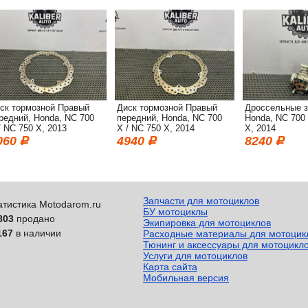
ск тормозной Правый
Диск тормозной Правый
Дроссельные з
редний, Honda, NC 700
передний, Honda, NC 700
Honda, NC 700 
/ NC 750 X, 2013
X / NC 750 X, 2014
X, 2014
060
4940
8240
Запчасти для мотоциклов
атистика Motodarom.ru
БУ мотоциклы
803
продано
Экипировка для мотоциклов
167
в наличии
Расходные материалы для мотоцик
Тюнинг и аксессуары для мотоцикл
Услуги для мотоциклов
Карта сайта
Мобильная версия