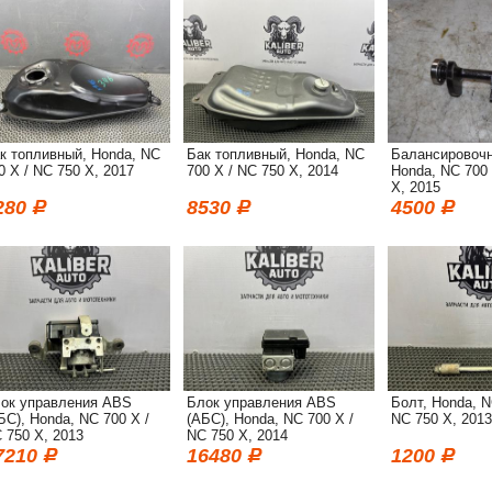
к топливный, Honda, NC
Бак топливный, Honda, NC
Балансировочн
0 X / NC 750 X, 2017
700 X / NC 750 X, 2014
Honda, NC 700 
X, 2015
280
8530
4500
ок управления ABS
Блок управления ABS
Болт, Honda, N
БС), Honda, NC 700 X /
(АБС), Honda, NC 700 X /
NC 750 X, 2013
 750 X, 2013
NC 750 X, 2014
7210
16480
1200