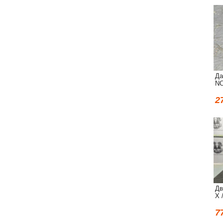
Да
NC
2
Дв
X 
7