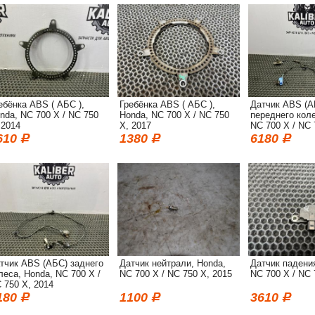
ебёнка ABS ( АБС ),
Гребёнка ABS ( АБС ),
Датчик ABS (А
nda, NC 700 X / NC 750
Honda, NC 700 X / NC 750
переднего коле
 2014
X, 2017
NC 700 X / NC 
610
1380
6180
тчик ABS (АБС) заднего
Датчик нейтрали, Honda,
Датчик падени
леса, Honda, NC 700 X /
NC 700 X / NC 750 X, 2015
NC 700 X / NC 
 750 X, 2014
180
1100
3610