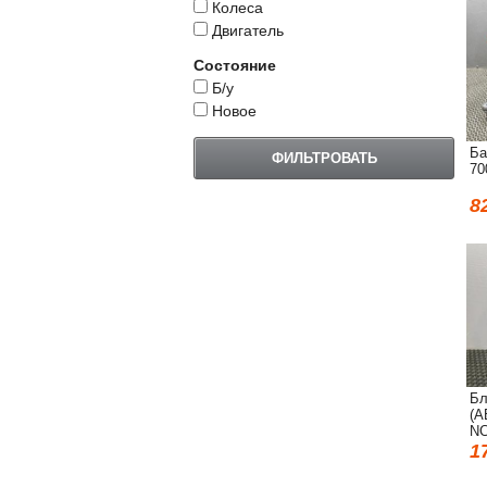
Колеса
Двигатель
Состояние
Б/у
Новое
Ба
70
8
Бл
(А
NC
1