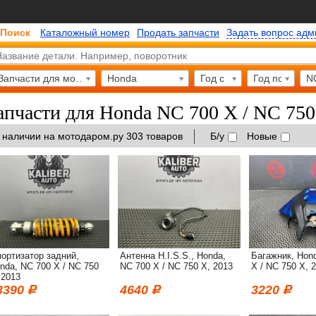
Поиск
Каталожный номер
Продать запчасти
Задать вопрос ад
Запчасти для мотоциклов
Honda
Год с
Год по
N
апчасти для Honda NC 700 X / NC 750
 наличии на мотодаром.ру 303 товаров
Б/у
Новые
ортизатор задний,
Антенна H.I.S.S., Honda,
Багажник, Hon
nda, NC 700 X / NC 750
NC 700 X / NC 750 X, 2013
X / NC 750 X, 
 2013
3390
4640
3220