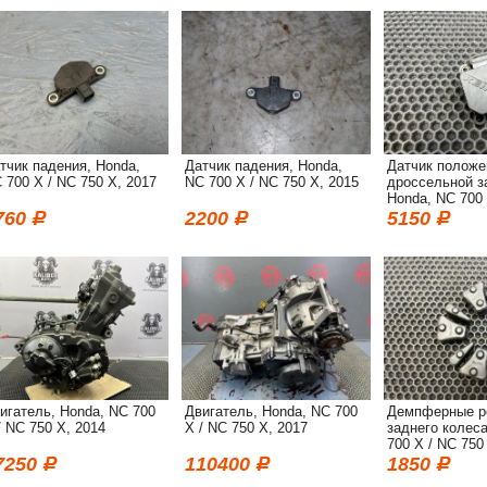
тчик падения, Honda,
Датчик падения, Honda,
Датчик положе
 700 X / NC 750 X, 2017
NC 700 X / NC 750 X, 2015
дроссельной з
Honda, NC 700 
X, 2014
760
2200
5150
игатель, Honda, NC 700
Двигатель, Honda, NC 700
Демпферные р
/ NC 750 X, 2014
X / NC 750 X, 2017
заднего колеса
700 X / NC 750
7250
110400
1850