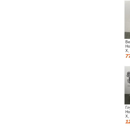
Ве
Ho
X,
7
Гл
Ho
X,
1