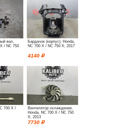
ый вал,
Бардачок (корпус), Honda,
X / NC 750
NC 700 X / NC 750 X, 2017
4140
C 700 X /
Вентилятор охлаждения,
Honda, NC 700 X / NC 750
X, 2013
7730