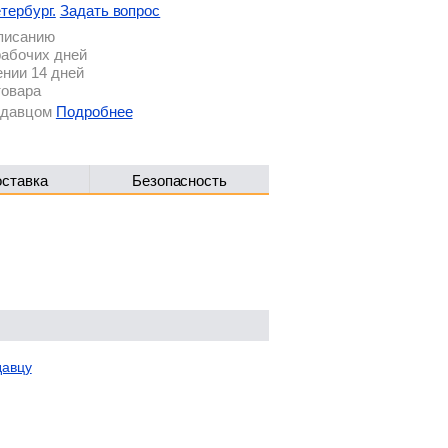
тербург.
Задать вопрос
описанию
рабочих дней
ении 14 дней
товара
родавцом
Подробнее
оставка
Безопасность
давцу