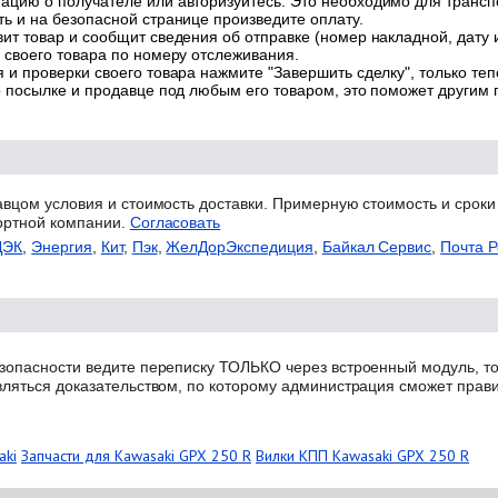
цию о получателе или авторизуйтесь. Это необходимо для трансп
ь и на безопасной странице произведите оплату.
ит товар и сообщит сведения об отправке (номер накладной, дату 
 своего товара по номеру отслеживания.
 и проверки своего товара нажмите "Завершить сделку", только теп
о посылке и продавце под любым его товаром, это поможет другим
авцом условия и стоимость доставки. Примерную стоимость и сроки
ортной компании.
Согласовать
ДЭК
,
Энергия
,
Кит
,
Пэк
,
ЖелДорЭкспедиция
,
Байкал Сервис
,
Почта Р
зопасности ведите переписку ТОЛЬКО через встроенный модуль, то
вляться доказательством, по которому администрация сможет прав
aki
Запчасти для Kawasaki GPX 250 R
Вилки КПП Kawasaki GPX 250 R