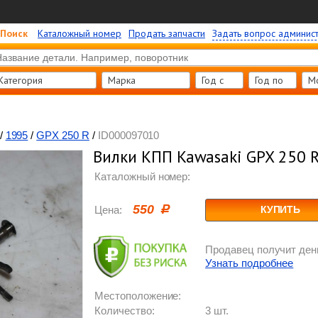
Поиск
Каталожный номер
Продать запчасти
Задать вопрос админис
Категория
Марка
Год c
Год по
М
/
1995
/
GPX 250 R
/
ID000097010
Вилки КПП Kawasaki GPX 250 
Каталожный номер:
550
Цена:
КУПИТЬ
Продавец получит день
Узнать подробнее
Местоположение:
Количество:
3 шт.