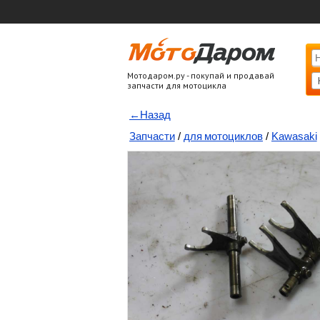
Мотодаром.ру - покупай и продавай
запчасти для мотоцикла
←Назад
Запчасти
/
для мотоциклов
/
Kawasaki