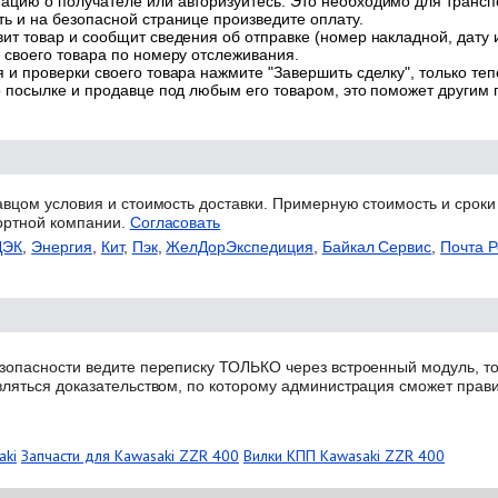
цию о получателе или авторизуйтесь. Это необходимо для трансп
ь и на безопасной странице произведите оплату.
ит товар и сообщит сведения об отправке (номер накладной, дату 
 своего товара по номеру отслеживания.
 и проверки своего товара нажмите "Завершить сделку", только теп
о посылке и продавце под любым его товаром, это поможет другим
авцом условия и стоимость доставки. Примерную стоимость и сроки
ортной компании.
Согласовать
ДЭК
,
Энергия
,
Кит
,
Пэк
,
ЖелДорЭкспедиция
,
Байкал Сервис
,
Почта Р
зопасности ведите переписку ТОЛЬКО через встроенный модуль, то
вляться доказательством, по которому администрация сможет прав
aki
Запчасти для Kawasaki ZZR 400
Вилки КПП Kawasaki ZZR 400