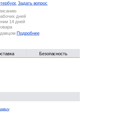
тербург.
Задать вопрос
описанию
рабочих дней
ении 14 дней
товара
родавцом
Подробнее
оставка
Безопасность
давцу