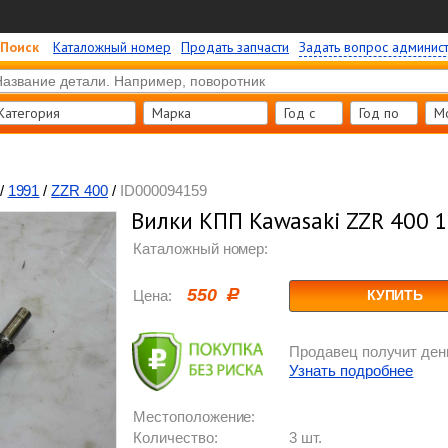
Поиск
Каталожный номер
Продать запчасти
Задать вопрос админис
Категория
Марка
Год c
Год по
М
/
1991
/
ZZR 400
/
ID000094159
Вилки КПП Kawasaki ZZR 400 
Каталожный номер:
550
Цена:
КУПИТЬ
Продавец получит день
Узнать подробнее
Местоположение:
Количество:
3 шт.