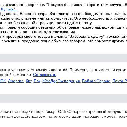
товар защищен сервисом "Покупка без риска", в противном случае, В
"Купить".
 доставки Вашего товара. Заполните все необходимые поля для п
цию о получателе или авторизуйтесь. Это необходимо для трансп
ь и на безопасной странице произведите оплату.
ит товар и сообщит сведения об отправке (номер накладной, дату 
 своего товара по номеру отслеживания.
 и проверки своего товара нажмите "Завершить сделку", только теп
о посылке и продавце под любым его товаром, это поможет другим
авцом условия и стоимость доставки. Примерную стоимость и сроки
ортной компании.
Согласовать
ДЭК
,
Энергия
,
Кит
,
Пэк
,
ЖелДорЭкспедиция
,
Байкал Сервис
,
Почта Р
зопасности ведите переписку ТОЛЬКО через встроенный модуль, то
вляться доказательством, по которому администрация сможет прав