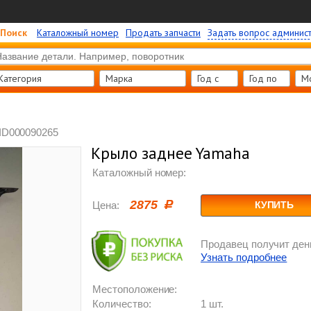
Поиск
Каталожный номер
Продать запчасти
Задать вопрос админис
Категория
Марка
Год c
Год по
М
ID000090265
Крыло заднее Yamaha
Каталожный номер:
2875
Цена:
КУПИТЬ
Продавец получит день
Узнать подробнее
Местоположение:
Количество:
1 шт.