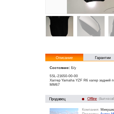
Описание
Гарантии
Состояние:
Б/у
5SL-21650-00-00
Хаггер Yamaha YZF R6 хагер задний п
ММ67
Offline
Продавец
(Был на сай
Компания:
Микушк
Продавец:
Антон 