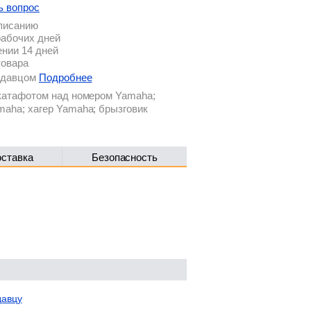
ь вопрос
описанию
рабочих дней
ении 14 дней
товара
родавцом
Подробнее
 катафотом над номером Yamaha;
maha; хагер Yamaha; брызговик
оставка
Безопасность
давцу