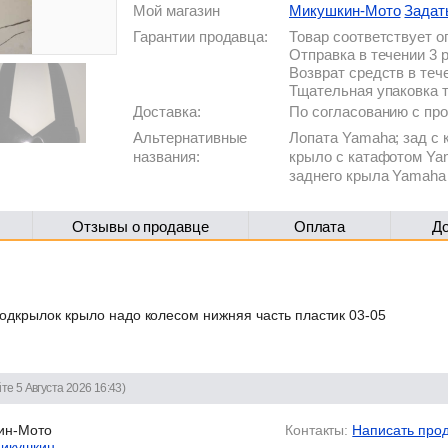
Мой магазин
Микушкин-Мото
Задат
Гарантии продавца:
Товар соответствует 
Отправка в течении 3 
Возврат средств в теч
Тщательная упаковка 
Доставка:
По согласованию с п
Альтернативные
Лопата Yamaha; зад с
названия:
крыло с катафотом Ya
заднего крыла Yamaha
Отзывы о продавце
Оплата
Д
одкрылок крыло надо колесом нижняя часть пластик 03-05
те 5 Августа 2026 16:43)
ин-Мото
Контакты:
Написать про
Микушкин