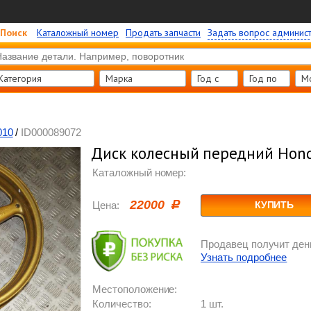
Поиск
Каталожный номер
Продать запчасти
Задать вопрос админис
Категория
Марка
Год c
Год по
М
010
/
ID000089072
Диск колесный передний Hon
Каталожный номер:
22000
Цена:
КУПИТЬ
Продавец получит день
Узнать подробнее
Местоположение:
Количество:
1 шт.