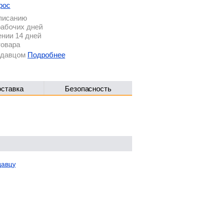
рос
описанию
рабочих дней
ении 14 дней
товара
родавцом
Подробнее
оставка
Безопасность
давцу