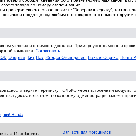
ит товар и сообщит сведения об отправке (номер накладной, дату 
 своего товара по номеру отслеживания.
 и проверки своего товара нажмите "Завершить сделку", только теп
о посылке и продавце под любым его товаром, это поможет другим
авцом условия и стоимость доставки. Примерную стоимость и сроки
ортной компании.
Согласовать
ДЭК
,
Энергия
,
Кит
,
Пэк
,
ЖелДорЭкспедиция
,
Байкал Сервис
,
Почта Р
зопасности ведите переписку ТОЛЬКО через встроенный модуль, то
вляться доказательством, по которому администрация сможет прав
едний Honda
Запчасти для мотоциклов
тистика Motodarom.ru