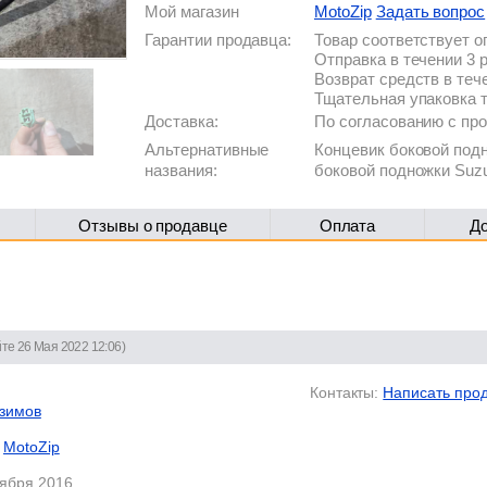
Мой магазин
MotoZip
Задать вопрос
Гарантии продавца:
Товар соответствует 
Отправка в течении 3 
Возврат средств в теч
Тщательная упаковка 
Доставка:
По согласованию с п
Альтернативные
Концевик боковой подн
названия:
боковой подножки Suzu
Отзывы о продавце
Оплата
Д
йте 26 Мая 2022 12:06)
Контакты:
Написать про
зимов
MotoZip
тября 2016