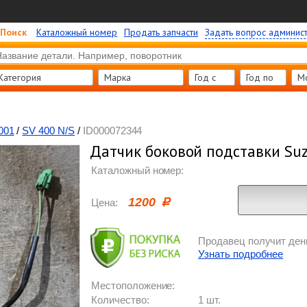
Поиск
Каталожный номер
Продать запчасти
Задать вопрос админис
Категория
Марка
Год c
Год по
М
001
/
SV 400 N/S
/
ID000072344
Датчик боковой подставки Suz
Каталожный номер:
1200
Цена:
Продавец получит день
Узнать подробнее
Местоположение:
Количество:
1 шт.