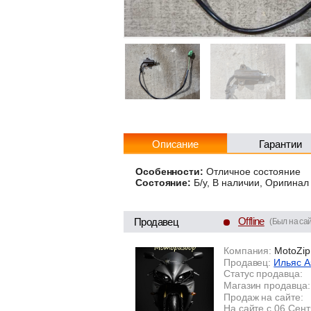
Описание
Гарантии
Особенности:
Отличное состояние
Состояние:
Б/у, В наличии, Оригинал
Offline
Продавец
(Был на са
Компания:
MotoZip
Продавец:
Ильяс А
Статус продавца:
Магазин продавца:
Продаж на сайте:
На сайте с 06 Сен