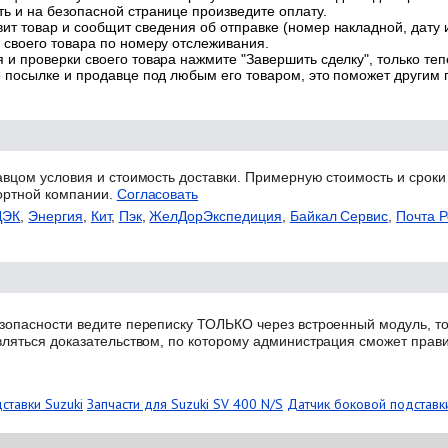
ь и на безопасной странице произведите оплату.
ит товар и сообщит сведения об отправке (номер накладной, дату 
 своего товара по номеру отслеживания.
 и проверки своего товара нажмите "Завершить сделку", только теп
о посылке и продавце под любым его товаром, это поможет другим
авцом условия и стоимость доставки. Примерную стоимость и сроки
ортной компании.
Согласовать
ДЭК
,
Энергия
,
Кит
,
Пэк
,
ЖелДорЭкспедиция
,
Байкал Сервис
,
Почта Р
зопасности ведите переписку ТОЛЬКО через встроенный модуль, то
вляться доказательством, по которому администрация сможет прав
ставки Suzuki
Запчасти для Suzuki SV 400 N/S
Датчик боковой подставки