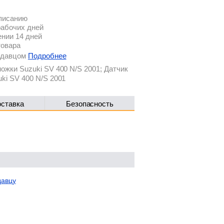
описанию
рабочих дней
ении 14 дней
товара
родавцом
Подробнее
ожки Suzuki SV 400 N/S 2001; Датчик
ki SV 400 N/S 2001
оставка
Безопасность
давцу