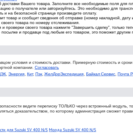
 доставки Вашего товара. Заполните все необходимые поля для п
цию о получателе или авторизуйтесь. Это необходимо для трансп
ь и на безопасной странице произведите оплату.
ит товар и сообщит сведения об отправке (номер накладной, дату 
 своего товара по номеру отслеживания.
 и проверки своего товара нажмите "Завершить сделку", только теп
о посылке и продавце под любым его товаром, это поможет другим
авцом условия и стоимость доставки. Примерную стоимость и сроки
ортной компании.
Согласовать
ДЭК
,
Энергия
,
Кит
,
Пэк
,
ЖелДорЭкспедиция
,
Байкал Сервис
,
Почта Р
зопасности ведите переписку ТОЛЬКО через встроенный модуль, то
вляться доказательством, по которому администрация сможет прав
сти для Suzuki SV 400 N/S
Морда Suzuki SV 400 N/S