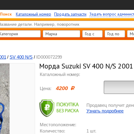
Поиск
Каталожный номер
Продать запчасти
Задать вопрос админис
Категория
Марка
Год c
Год по
М
001
/
SV 400 N/S
/
ID000072299
Морда Suzuki SV 400 N/S 2001
Каталожный номер:
4200
Цена:
Продавец получит день
Узнать подробнее
Местоположение:
Количество:
1 шт.