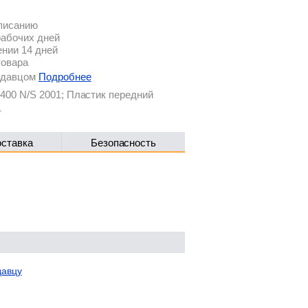
описанию
рабочих дней
ении 14 дней
товара
родавцом
Подробнее
400 N/S 2001; Пластик передний
1
оставка
Безопасность
давцу