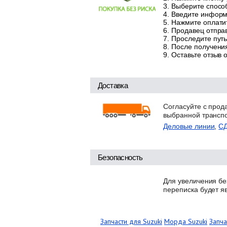
Выберите способ
Введите информа
Нажмите оплатит
Продавец отправ
Проследите путь
После получения
Оставьте отзыв 
Доставка
Согласуйте с прод
выбранной трансп
Деловые линии
,
С
Безопасность
Для увеличения бе
переписка будет я
Запчасти для Suzuki
Морда Suzuki
Запча