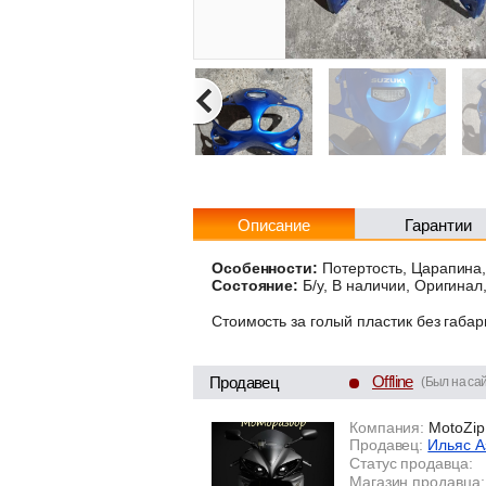
Описание
Гарантии
Особенности:
Потертость, Царапина,
Состояние:
Б/у, В наличии, Оригинал
Стоимость за голый пластик без габа
Offline
Продавец
(Был на са
Компания:
MotoZip
Продавец:
Ильяс А
Статус продавца:
Магазин продавца: