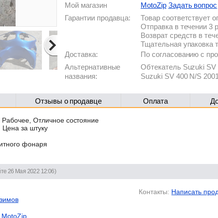
Мой магазин
MotoZip
Задать вопрос
Гарантии продавца:
Товар соответствует 
Отправка в течении 3 
Возврат средств в теч
Тщательная упаковка 
Доставка:
По согласованию с п
Альтернативные
Обтекатель Suzuki SV 
названия:
Suzuki SV 400 N/S 200
Отзывы о продавце
Оплата
Д
 Рабочее, Отличное состояние
, Цена за штуку
ритного фонаря
йте 26 Мая 2022 12:06)
Контакты:
Написать про
зимов
MotoZip