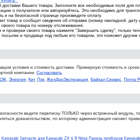
"Купить".
 доставки Вашего товара. Заполните все необходимые поля для п
цию о получателе или авторизуйтесь. Это необходимо для трансп
ь и на безопасной странице произведите оплату.
ит товар и сообщит сведения об отправке (номер накладной, дату 
 своего товара по номеру отслеживания.
 и проверки своего товара нажмите "Завершить сделку", только теп
о посылке и продавце под любым его товаром, это поможет другим
авцом условия и стоимость доставки. Примерную стоимость и сроки
ортной компании.
Согласовать
ДЭК
,
Энергия
,
Кит
,
Пэк
,
ЖелДорЭкспедиция
,
Байкал Сервис
,
Почта Р
зопасности ведите переписку ТОЛЬКО через встроенный модуль, то
вляться доказательством, по которому администрация сможет прав
 Kawasaki
Запчасти для Kawasaki ZX 6 R Ninja
Панель приборов Kawasaki