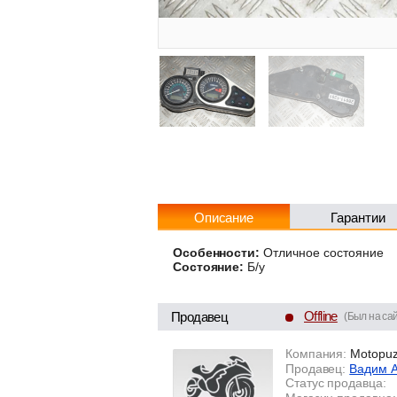
Описание
Гарантии
Особенности:
Отличное состояние
Состояние:
Б/у
Offline
Продавец
(Был на сай
Компания:
Motopuz
Продавец:
Вадим 
Статус продавца: