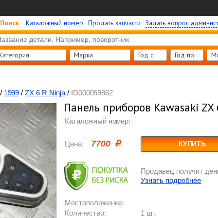
Поиск
Каталожный номер
Продать запчасти
Задать вопрос админис
Категория
Марка
Год c
Год по
М
/
1999
/
ZX 6 R Ninja
/
ID000059862
Панель приборов Kawasaki ZX 
Каталожный номер:
7700
Цена:
КУПИТЬ
Продавец получит день
Узнать подробнее
Местоположение:
Количество:
1 шт.