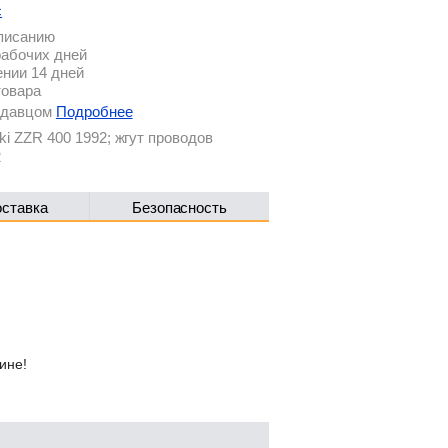
с
описанию
рабочих дней
ении 14 дней
товара
родавцом
Подробнее
i ZZR 400 1992; жгут проводов
2
оставка
Безопасность
ине!