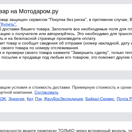
овар на Мотодаром.ру
товар защищен сервисом "Покупка без риска", в противном случае, В
"Купить".
 доставки Вашего товара. Заполните все необходимые поля для п
цию о получателе или авторизуйтесь. Это необходимо для трансп
ь и на безопасной странице произведите оплату.
ит товар и сообщит сведения об отправке (номер накладной, дату 
 своего товара по номеру отслеживания.
 и проверки своего товара нажмите "Завершить сделку", только теп
о посылке и продавце под любым его товаром, это поможет другим
авцом условия и стоимость доставки. Примерную стоимость и сроки
ортной компании.
Согласовать
ДЭК
,
Энергия
,
Кит
,
Пэк
,
ЖелДорЭкспедиция
,
Байкал Сервис
,
Почта Р
зопасности ведите переписку ТОЛЬКО через встроенный модуль, то