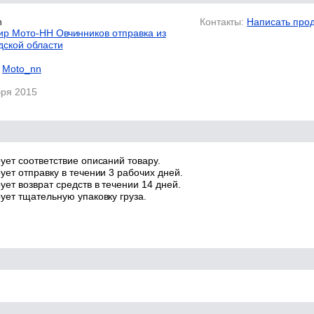
n
Контакты:
Написать про
р Мото-НН Овчинников отправка из
дской области
Moto_nn
бря 2015
ует соответствие описаний товару.
ует отправку в течении 3 рабочих дней.
ет возврат средств в течении 14 дней.
ует тщательную упаковку груза.