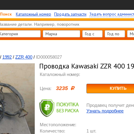
Поиск
Каталожный номер
Продать запчасти
Задать вопрос админис
Категория
Марка
Год c
Год по
М
/
1992
/
ZZR 400
/
ID000058027
Проводка Kawasaki ZZR 400 1
Каталожный номер:
3235
Цена:
КУПИТЬ
Продавец получит день
Узнать подробнее
Местоположение:
Количество:
1 шт.