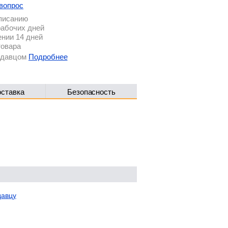
вопрос
описанию
рабочих дней
ении 14 дней
товара
родавцом
Подробнее
оставка
Безопасность
давцу