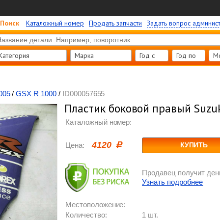
Поиск
Каталожный номер
Продать запчасти
Задать вопрос админис
Категория
Марка
Год c
Год по
М
005
/
GSX R 1000
/
ID000057655
Пластик боковой правый Suzuk
Каталожный номер:
4120
Цена:
КУПИТЬ
Продавец получит день
Узнать подробнее
Местоположение:
Количество:
1 шт.