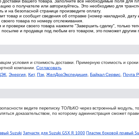
 доставки Вашего товара. Заполните все необходимые поля для п
цию о получателе или авторизуйтесь. Это необходимо для трансп
ь и на безопасной странице произведите оплату.
ит товар и сообщит сведения об отправке (номер накладной, дату 
 своего товара по номеру отслеживания.
 и проверки своего товара нажмите "Завершить сделку", только теп
о посылке и продавце под любым его товаром, это поможет другим
авцом условия и стоимость доставки. Примерную стоимость и сроки
ортной компании.
Согласовать
ДЭК
,
Энергия
,
Кит
,
Пэк
,
ЖелДорЭкспедиция
,
Байкал Сервис
,
Почта Р
зопасности ведите переписку ТОЛЬКО через встроенный модуль, то
вляться доказательством, по которому администрация сможет прав
авый Suzuki
Запчасти для Suzuki GSX R 1000
Пластик боковой правый Su