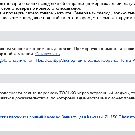
ит товар и сообщит сведения об отправке (номер накладной, дату 
 своего товара по номеру отслеживания.
 и проверки своего товара нажмите "Завершить сделку", только теп
о посылке и продавце под любым его товаром, это поможет другим
авцом условия и стоимость доставки. Примерную стоимость и сроки
ортной компании.
Согласовать
ДЭК
,
Энергия
,
Кит
,
Пэк
,
ЖелДорЭкспедиция
,
Байкал Сервис
,
Почта Р
зопасности ведите переписку ТОЛЬКО через встроенный модуль, то
вляться доказательством, по которому администрация сможет прав
жки пассажира правый Kawasaki
Запчасти для Kawasaki ZL 750 Eliminato