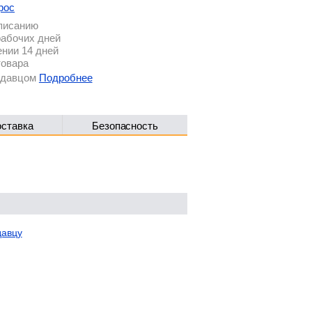
рос
описанию
рабочих дней
ении 14 дней
товара
родавцом
Подробнее
оставка
Безопасность
давцу