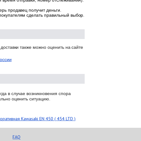
и время отправки, номер отслеживания).
ерь продавец получит деньги.
 покупателям сделать правильный выбор.
 доставки также можно оценить на сайте
оссии
гда в случае возникновения спора
ильно оценить ситуацию.
оративная Kawasaki EN 450 ( 454 LTD )
FAQ