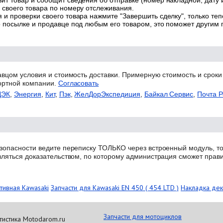
ит товар и сообщит сведения об отправке (номер накладной, дату 
 своего товара по номеру отслеживания.
 и проверки своего товара нажмите "Завершить сделку", только теп
о посылке и продавце под любым его товаром, это поможет другим
авцом условия и стоимость доставки. Примерную стоимость и сроки
ортной компании.
Согласовать
ДЭК
,
Энергия
,
Кит
,
Пэк
,
ЖелДорЭкспедиция
,
Байкал Сервис
,
Почта Р
зопасности ведите переписку ТОЛЬКО через встроенный модуль, то
вляться доказательством, по которому администрация сможет прав
тивная Kawasaki
Запчасти для Kawasaki EN 450 ( 454 LTD )
Накладка дек
Запчасти для мотоциклов
тистика Motodarom.ru