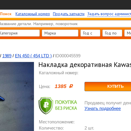
Поиск
Каталожный номер
Продать запчасти
Задать вопрос админис
Категория
Марка
Год c
Год по
М
/
1989
/
EN 450 ( 454 LTD )
/
ID000045599
Накладка декоративная Kawas
Каталожный номер:
1385
Цена:
КУПИТЬ
Продавец получит день
Узнать подробнее
Местоположение:
Количество:
2 шт.