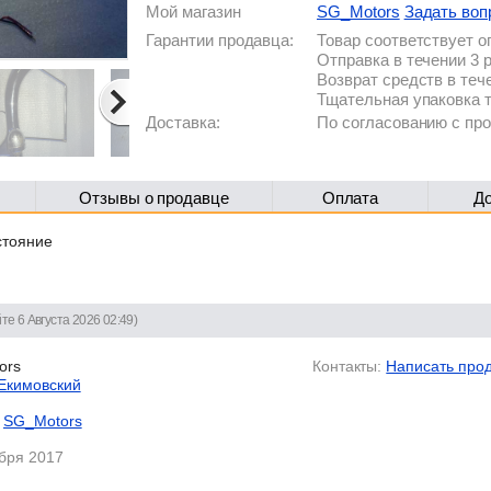
Мой магазин
SG_Motors
Задать воп
Гарантии продавца:
Товар соответствует 
Отправка в течении 3 
Возврат средств в теч
Тщательная упаковка 
Доставка:
По согласованию с п
Отзывы о продавце
Оплата
Д
стояние
те 6 Августа 2026 02:49)
ors
Контакты:
Написать про
Екимовский
SG_Motors
ября 2017