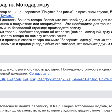
овар на Мотодаром.ру
товар защищен сервисом "Покупка без риска", в противном случае, В
"Купить".
 доставки Вашего товара. Заполните все необходимые поля для п
цию о получателе или авторизуйтесь. Это необходимо для трансп
ь и на безопасной странице произведите оплату.
ит товар и сообщит сведения об отправке (номер накладной, дату 
 своего товара по номеру отслеживания.
 и проверки своего товара нажмите "Завершить сделку", только теп
о посылке и продавце под любым его товаром, это поможет другим
авцом условия и стоимость доставки. Примерную стоимость и сроки
ортной компании.
Согласовать
ДЭК
,
Энергия
,
Кит
,
Пэк
,
ЖелДорЭкспедиция
,
Байкал Сервис
,
Почта Р
зопасности ведите переписку ТОЛЬКО через встроенный модуль, то
вляться доказательством, по которому администрация сможет прав