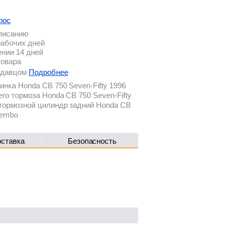
рос
описанию
рабочих дней
ении 14 дней
товара
родавцом
Подробнее
нка Honda CB 750 Seven-Fifty 1996
го тормоза Honda CB 750 Seven-Fifty
 тормозной цилиндр задний Honda CB
rembo
оставка
Безопасность