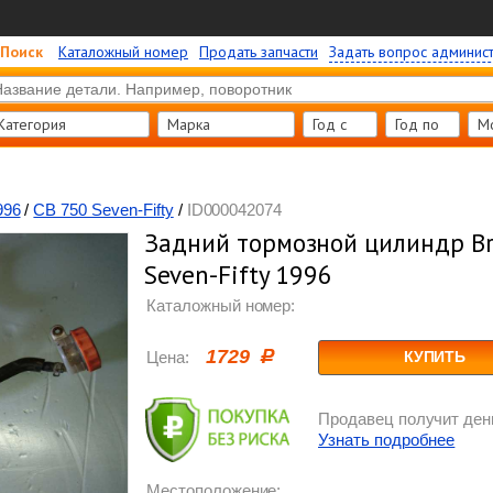
Поиск
Каталожный номер
Продать запчасти
Задать вопрос админис
Категория
Марка
Год c
Год по
М
996
/
CB 750 Seven-Fifty
/
ID000042074
Задний тормозной цилиндр B
Seven-Fifty 1996
Каталожный номер:
1729
Цена:
КУПИТЬ
Продавец получит день
Узнать подробнее
Местоположение: