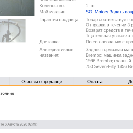
Количество:
1 шт.
Мой магазин
SG_Motors
Задать воп
Гарантии продавца:
Товар соответствует 
Отправка в течении 3 
Возврат средств в теч
Тщательная упаковка 
Доставка:
По согласованию с п
Альтернативные
Задняя тормозная маши
названия:
Brembo; машинка задне
1996 Brembo; главный
750 Seven-Fifty 1996 B
Отзывы о продавце
Оплата
Д
стояние
те 6 Августа 2026 02:49)