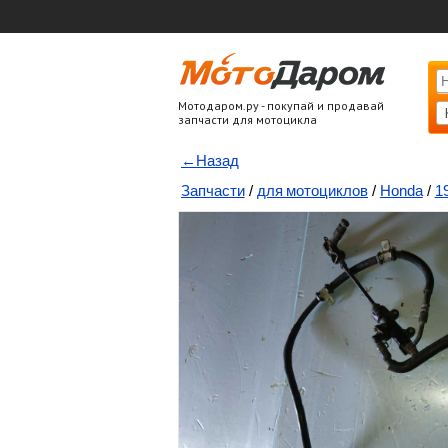
Мотодаром.ру - покупай и продавай
запчасти для мотоцикла
←Назад
Запчасти
/
для мотоциклов
/
Honda
/
1