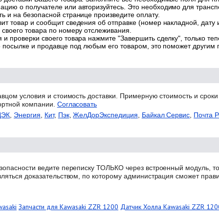
цию о получателе или авторизуйтесь. Это необходимо для трансп
ь и на безопасной странице произведите оплату.
ит товар и сообщит сведения об отправке (номер накладной, дату 
 своего товара по номеру отслеживания.
 и проверки своего товара нажмите "Завершить сделку", только теп
о посылке и продавце под любым его товаром, это поможет другим
авцом условия и стоимость доставки. Примерную стоимость и сроки
ортной компании.
Согласовать
ДЭК
,
Энергия
,
Кит
,
Пэк
,
ЖелДорЭкспедиция
,
Байкал Сервис
,
Почта Р
зопасности ведите переписку ТОЛЬКО через встроенный модуль, то
вляться доказательством, по которому администрация сможет прав
wasaki
Запчасти для Kawasaki ZZR 1200
Датчик Холла Kawasaki ZZR 120