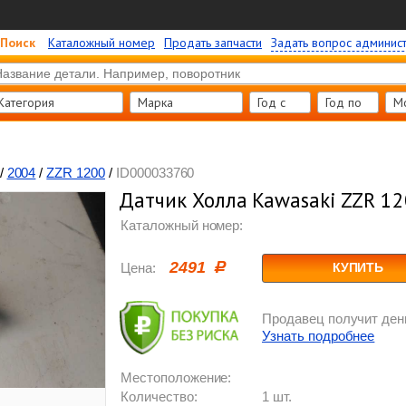
Поиск
Каталожный номер
Продать запчасти
Задать вопрос админис
Категория
Марка
Год c
Год по
М
/
2004
/
ZZR 1200
/
ID000033760
Датчик Холла Kawasaki ZZR 1
Каталожный номер:
2491
Цена:
КУПИТЬ
Продавец получит день
Узнать подробнее
Местоположение:
Количество:
1 шт.