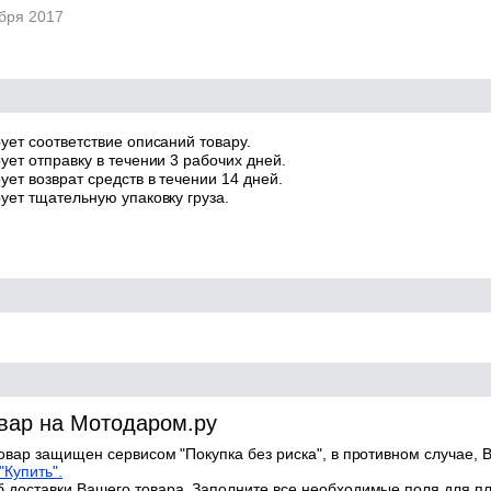
абря 2017
ует соответствие описаний товару.
ует отправку в течении 3 рабочих дней.
ет возврат средств в течении 14 дней.
ует тщательную упаковку груза.
овар на Мотодаром.ру
товар защищен сервисом "Покупка без риска", в противном случае, В
"Купить".
 доставки Вашего товара. Заполните все необходимые поля для п