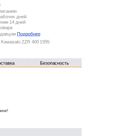
с
описанию
рабочих дней
ении 14 дней
товара
родавцом
Подробнее
 Kawasaki ZZR 400 1995
оставка
Безопасность
ине!