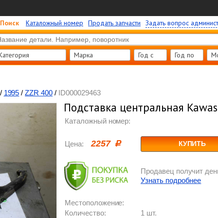
Поиск
Каталожный номер
Продать запчасти
Задать вопрос админис
Категория
Марка
Год c
Год по
М
/
1995
/
ZZR 400
/
ID000029463
Подставка центральная Kawas
Каталожный номер:
2257
Цена:
КУПИТЬ
Продавец получит день
Узнать подробнее
Местоположение:
Количество:
1 шт.