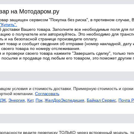
овар на Мотодаром.ру
товар защищен сервисом "Покупка без риска", в противном случае, В
"Купить".
 доставки Вашего товара. Заполните все необходимые поля для п
цию о получателе или авторизуйтесь. Это необходимо для трансп
ь и на безопасной странице произведите оплату.
ит товар и сообщит сведения об отправке (номер накладной, дату 
 своего товара по номеру отслеживания.
 и проверки своего товара нажмите "Завершить сделку", только теп
о посылке и продавце под любым его товаром, это поможет другим
авцом условия и стоимость доставки. Примерную стоимость и сроки
ортной компании.
Согласовать
ДЭК
,
Энергия
,
Кит
,
Пэк
,
ЖелДорЭкспедиция
,
Байкал Сервис
,
Почта Р
зопасности ведите переписку ТОЛЬКО через встроенный модуль, то