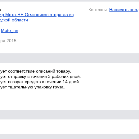
n
Контакты:
Написать про
р Мото-НН Овчинников отправка из
дской области
Moto_nn
бря 2015
ует соответствие описаний товару.
ует отправку в течении 3 рабочих дней.
ет возврат средств в течении 14 дней.
ует тщательную упаковку груза.