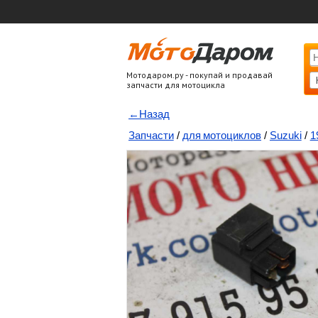
Мотодаром.ру - покупай и продавай
запчасти для мотоцикла
←Назад
Запчасти
/
для мотоциклов
/
Suzuki
/
1