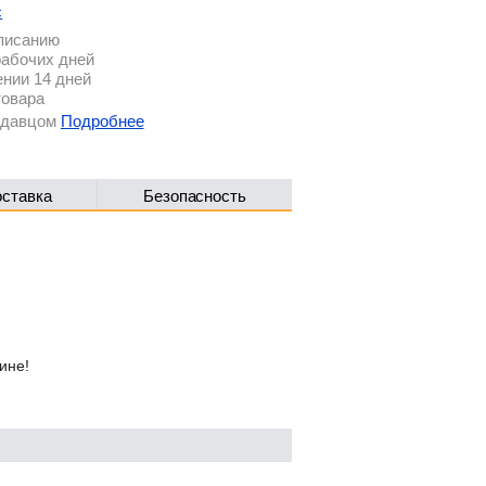
с
описанию
рабочих дней
ении 14 дней
товара
родавцом
Подробнее
оставка
Безопасность
ине!