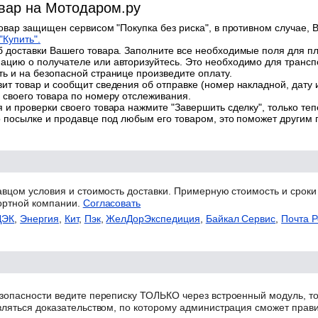
овар на Мотодаром.ру
товар защищен сервисом "Покупка без риска", в противном случае, В
"Купить".
 доставки Вашего товара. Заполните все необходимые поля для п
цию о получателе или авторизуйтесь. Это необходимо для трансп
ь и на безопасной странице произведите оплату.
ит товар и сообщит сведения об отправке (номер накладной, дату 
 своего товара по номеру отслеживания.
 и проверки своего товара нажмите "Завершить сделку", только теп
о посылке и продавце под любым его товаром, это поможет другим
авцом условия и стоимость доставки. Примерную стоимость и сроки
ортной компании.
Согласовать
ДЭК
,
Энергия
,
Кит
,
Пэк
,
ЖелДорЭкспедиция
,
Байкал Сервис
,
Почта Р
зопасности ведите переписку ТОЛЬКО через встроенный модуль, то
вляться доказательством, по которому администрация сможет прав