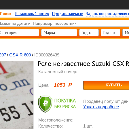
Поиск
Каталожный номер
Продать запчасти
Задать вопрос админис
Категория
Марка
Год c
Год по
М
997
/
GSX R 600
/
ID000026439
Реле неизвестное Suzuki GSX 
Каталожный номер:
1053
Цена:
КУПИТЬ
Продавец получит день
Узнать подробнее
Местоположение:
Количество:
1 шт.