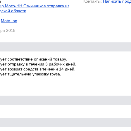
n
Контакты:
Написать про
р Мото-НН Овчинников отправка из
дской области
Moto_nn
бря 2015
ует соответствие описаний товару.
ует отправку в течении 3 рабочих дней.
ет возврат средств в течении 14 дней.
ует тщательную упаковку груза.