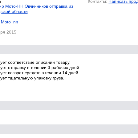
n
Контакты:
Написать про
р Мото-НН Овчинников отправка из
дской области
Moto_nn
бря 2015
ует соответствие описаний товару.
ует отправку в течении 3 рабочих дней.
ет возврат средств в течении 14 дней.
ует тщательную упаковку груза.