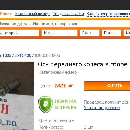
Поиск
Каталожный номер
Продать запчасти
Задать вопрос админис
Категория
Марка
Год c
Год по
М
/
1993
/
ZZR 400
/
ID000024205
Ось переднего колеса в сборе
Каталожный номер:
1821
Цена:
КУПИТЬ
Продавец получит день
Узнать подробнее
Местоположение:
Количество:
1 шт.