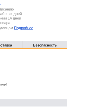
с
описанию
рабочих дней
ении 14 дней
товара
родавцом
Подробнее
оставка
Безопасность
ине!