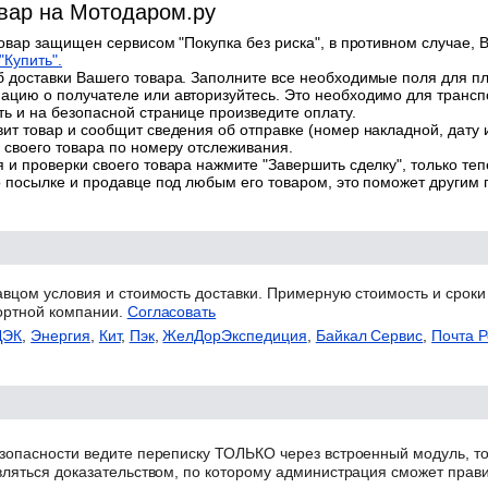
овар на Мотодаром.ру
товар защищен сервисом "Покупка без риска", в противном случае, В
"Купить".
 доставки Вашего товара. Заполните все необходимые поля для п
цию о получателе или авторизуйтесь. Это необходимо для трансп
ь и на безопасной странице произведите оплату.
ит товар и сообщит сведения об отправке (номер накладной, дату 
 своего товара по номеру отслеживания.
 и проверки своего товара нажмите "Завершить сделку", только теп
о посылке и продавце под любым его товаром, это поможет другим
авцом условия и стоимость доставки. Примерную стоимость и сроки
ортной компании.
Согласовать
ДЭК
,
Энергия
,
Кит
,
Пэк
,
ЖелДорЭкспедиция
,
Байкал Сервис
,
Почта Р
зопасности ведите переписку ТОЛЬКО через встроенный модуль, то
вляться доказательством, по которому администрация сможет прав