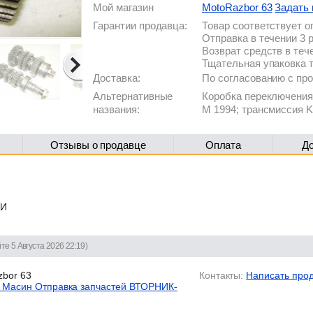
Мой магазин
MotoRazbor 63
Задать 
Гарантии продавца:
Товар соответствует 
Отправка в течении 3 
Возврат средств в теч
Тщательная упаковка 
Доставка:
По согласованию с п
Альтернативные
Коробка переключения
названия:
M 1994; трансмиссия K
Отзывы о продавце
Оплата
Д
ИИ
те 5 Августа 2026 22:19)
bor 63
Контакты:
Написать про
 Масин Отправка запчастей ВТОРНИК-