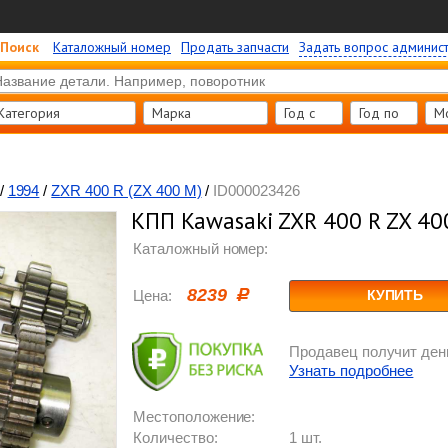
Поиск
Каталожный номер
Продать запчасти
Задать вопрос админис
Категория
Марка
Год c
Год по
М
/
1994
/
ZXR 400 R (ZX 400 M)
/
ID000023426
КПП Kawasaki ZXR 400 R ZX 40
Каталожный номер:
8239
Цена:
КУПИТЬ
Продавец получит день
Узнать подробнее
Местоположение:
Количество:
1 шт.