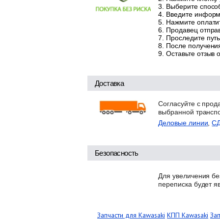
Выберите способ
Введите информа
Нажмите оплатит
Продавец отправ
Проследите путь
После получения
Оставьте отзыв 
Доставка
Согласуйте с прод
выбранной трансп
Деловые линии
,
С
Безопасность
Для увеличения бе
переписка будет я
Запчасти для Kawasaki
КПП Kawasaki
За