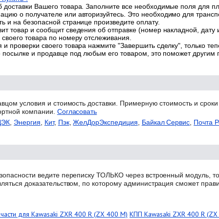
 доставки Вашего товара. Заполните все необходимые поля для п
цию о получателе или авторизуйтесь. Это необходимо для трансп
ь и на безопасной странице произведите оплату.
ит товар и сообщит сведения об отправке (номер накладной, дату 
 своего товара по номеру отслеживания.
 и проверки своего товара нажмите "Завершить сделку", только теп
о посылке и продавце под любым его товаром, это поможет другим
авцом условия и стоимость доставки. Примерную стоимость и сроки
ортной компании.
Согласовать
ДЭК
,
Энергия
,
Кит
,
Пэк
,
ЖелДорЭкспедиция
,
Байкал Сервис
,
Почта Р
зопасности ведите переписку ТОЛЬКО через встроенный модуль, то
вляться доказательством, по которому администрация сможет прав
пчасти для Kawasaki ZXR 400 R (ZX 400 M)
КПП Kawasaki ZXR 400 R (ZX