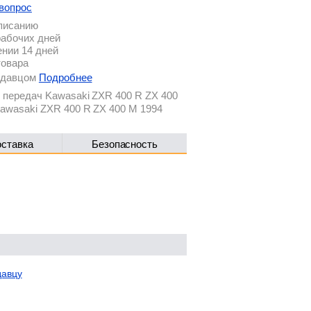
вопрос
описанию
рабочих дней
ении 14 дней
товара
родавцом
Подробнее
 передач Kawasaki ZXR 400 R ZX 400
awasaki ZXR 400 R ZX 400 M 1994
оставка
Безопасность
давцу