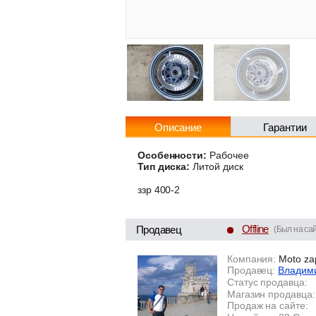
Описание
Гарантии
Особенности:
Рабочее
Тип диска:
Литой диск
ззр 400-2
Offline
Продавец
(Был на сай
Компания:
Moto zap
Продавец:
Владим
Статус продавца:
Магазин продавца:
Продаж на сайте: