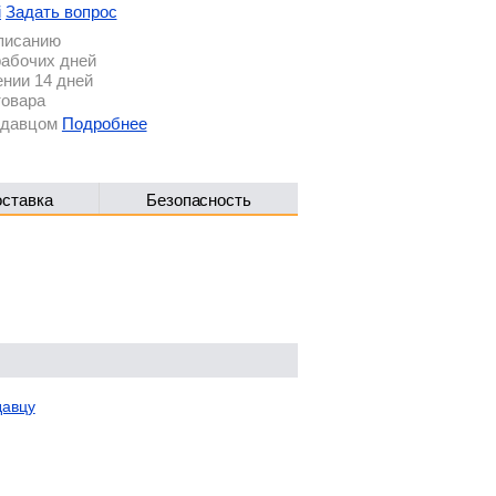
i
Задать вопрос
описанию
рабочих дней
ении 14 дней
товара
родавцом
Подробнее
оставка
Безопасность
давцу