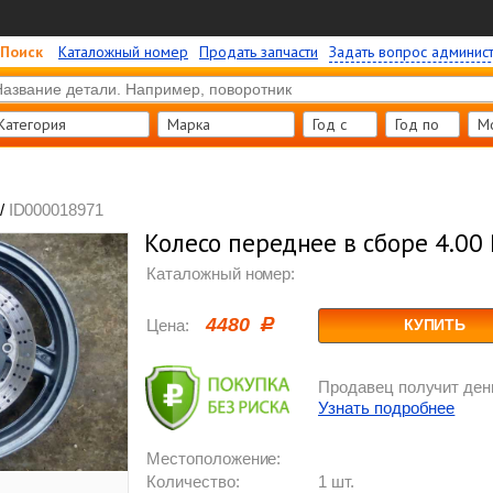
Поиск
Каталожный номер
Продать запчасти
Задать вопрос админис
Категория
Марка
Год c
Год по
М
/
ID000018971
Колесо переднее в сборе 4.00
Каталожный номер:
4480
Цена:
КУПИТЬ
Продавец получит день
Узнать подробнее
Местоположение:
Количество:
1 шт.