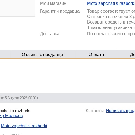
Мой магазин
Moto zapchsti s razbork
Гарантии продавца:
Товар соответствует 
Отправка в течении 3 
Возврат средств в теч
Тщательная упаковка 
Доставка:
По согласованию с п
Отзывы о продавце
Оплата
Д
те 5 Августа 2026 00:01)
chsti s razborki
Контакты:
Написать про
ир Малахов
Moto zapchsti s razborki