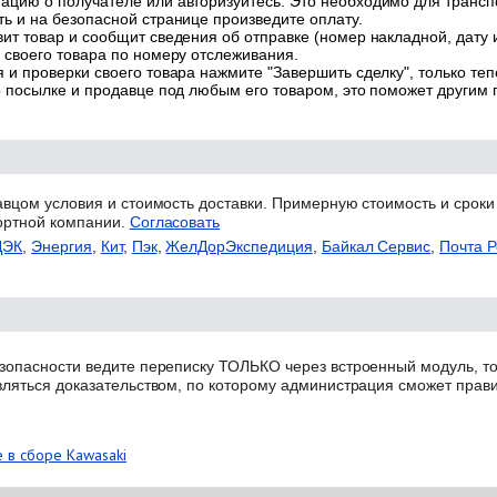
цию о получателе или авторизуйтесь. Это необходимо для трансп
ь и на безопасной странице произведите оплату.
ит товар и сообщит сведения об отправке (номер накладной, дату 
 своего товара по номеру отслеживания.
 и проверки своего товара нажмите "Завершить сделку", только теп
о посылке и продавце под любым его товаром, это поможет другим
авцом условия и стоимость доставки. Примерную стоимость и сроки
ортной компании.
Согласовать
ДЭК
,
Энергия
,
Кит
,
Пэк
,
ЖелДорЭкспедиция
,
Байкал Сервис
,
Почта Р
зопасности ведите переписку ТОЛЬКО через встроенный модуль, то
вляться доказательством, по которому администрация сможет прав
 в сборе Kawasaki