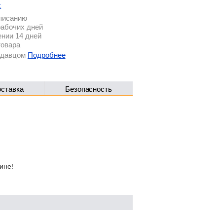
с
описанию
рабочих дней
ении 14 дней
товара
родавцом
Подробнее
оставка
Безопасность
ине!