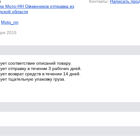
n
Контакты:
Написать про
р Мото-НН Овчинников отправка из
дской области
Moto_nn
бря 2015
ует соответствие описаний товару.
ует отправку в течении 3 рабочих дней.
ет возврат средств в течении 14 дней.
ует тщательную упаковку груза.