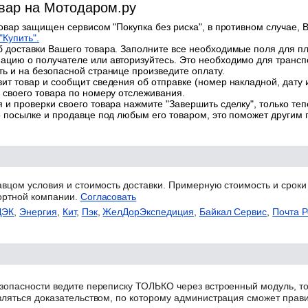
овар на Мотодаром.ру
товар защищен сервисом "Покупка без риска", в противном случае, В
"Купить".
 доставки Вашего товара. Заполните все необходимые поля для п
цию о получателе или авторизуйтесь. Это необходимо для трансп
ь и на безопасной странице произведите оплату.
ит товар и сообщит сведения об отправке (номер накладной, дату 
 своего товара по номеру отслеживания.
 и проверки своего товара нажмите "Завершить сделку", только теп
о посылке и продавце под любым его товаром, это поможет другим
авцом условия и стоимость доставки. Примерную стоимость и сроки
ортной компании.
Согласовать
ДЭК
,
Энергия
,
Кит
,
Пэк
,
ЖелДорЭкспедиция
,
Байкал Сервис
,
Почта Р
зопасности ведите переписку ТОЛЬКО через встроенный модуль, то
вляться доказательством, по которому администрация сможет прав