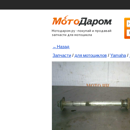
Мотодаром.ру - покупай и продавай
запчасти для мотоцикла
←Назад
Запчасти
/
для мотоциклов
/
Yamaha
/