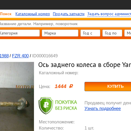
Поиск
Каталожный номер
Продать запчасти
Задать вопрос админис
Категория
Марка
Год c
Год по
М
1988
/
FZR 400
/
ID000016649
Ось заднего колеса в сборе Y
Каталожный номер:
1444
Цена:
КУПИТЬ
Продавец получит день
Узнать подробнее
Местоположение:
Количество:
1 шт.