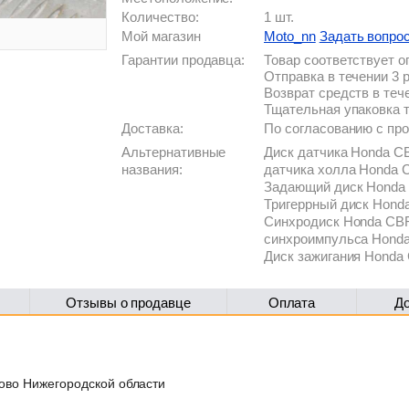
Количество:
1 шт.
Мой магазин
Moto_nn
Задать вопро
Гарантии продавца:
Товар соответствует 
Отправка в течении 3 
Возврат средств в теч
Тщательная упаковка 
Доставка:
По согласованию с п
Альтернативные
Диск датчика Honda CB
названия:
датчика холла Honda 
Задающий диск Honda 
Тригеррный диск Hond
Синхродиск Honda CBR
синхроимпульса Honda
Диск зажигания Honda
Отзывы о продавце
Оплата
Д
лово Нижегородской области