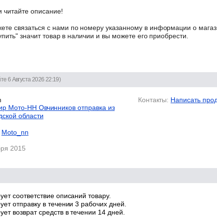
 читайте описание!
те связаться с нами по номеру указанному в информации о магаз
упить" значит товар в наличии и вы можете его приобрести.
те 6 Августа 2026 22:19)
n
Контакты:
Написать про
р Мото-НН Овчинников отправка из
дской области
Moto_nn
бря 2015
ует соответствие описаний товару.
ует отправку в течении 3 рабочих дней.
ет возврат средств в течении 14 дней.