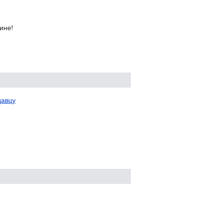
ине!
давцу