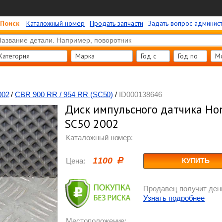
Поиск
Каталожный номер
Продать запчасти
Задать вопрос админис
Категория
Марка
Год c
Год по
М
002
/
CBR 900 RR / 954 RR (SC50)
/
ID000138646
Диск импульсного датчика Hon
SC50 2002
Каталожный номер:
1100
Цена:
КУПИТЬ
Продавец получит день
Узнать подробнее
Местоположение: