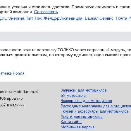
авцом условия и стоимость доставки. Примерную стоимость и сроки
ортной компании.
Согласовать
ДЭК
,
Энергия
,
Кит
,
Пэк
,
ЖелДорЭкспедиция
,
Байкал Сервис
,
Почта Р
зопасности ведите переписку ТОЛЬКО через встроенный модуль, то
вляться доказательством, по которому администрация сможет прав
датчика Honda
Запчасти для мотоциклов
тистика Motodarom.ru
БУ мотоциклы
803
продано
Экипировка для мотоциклов
167
в наличии
Расходные материалы для мотоцикло
Тюнинг и аксессуары для мотоциклов
Услуги для мотоциклов
Карта сайта
Мобильная версия