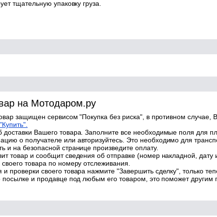
ует тщательную упаковку груза.
овар на Мотодаром.ру
товар защищен сервисом "Покупка без риска", в противном случае, В
"Купить".
 доставки Вашего товара. Заполните все необходимые поля для п
цию о получателе или авторизуйтесь. Это необходимо для трансп
ь и на безопасной странице произведите оплату.
ит товар и сообщит сведения об отправке (номер накладной, дату 
 своего товара по номеру отслеживания.
 и проверки своего товара нажмите "Завершить сделку", только теп
о посылке и продавце под любым его товаром, это поможет другим