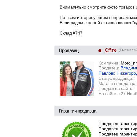
Внимательно смотрите фото товаров и
По всем интересующим вопросам може
Если рядом с ценой активна кнопка "к
Склад #747
Offline
Продавец
(Был на сай
Компания:
Moto_n
Продавец:
Владими
Павлово Нижегоро
Статус продавца:
Магазин продавца:
Продаж на сайте:
На сайте с 27 Ноя
Гарантии продавца
Продавец гарантир
Продавец гарантир
Продавец гарантиру