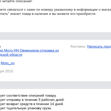
 читайте описание!
те связаться с нами по номеру указанному в информации о магаз
упить" значит товар в наличии и вы можете его приобрести.
n
Контакты:
Написать про
р Мото-НН Овчинников отправка из
дской области
Moto_nn
бря 2015
ует соответствие описаний товару.
ует отправку в течении 3 рабочих дней.
ет возврат средств в течении 14 дней.
ует тщательную упаковку груза.