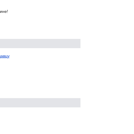
ине!
давцу