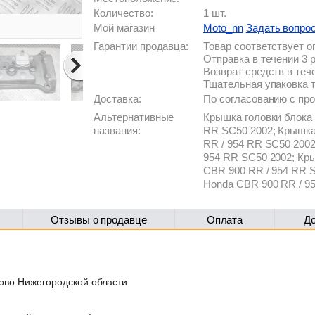
Количество:
1 шт.
Мой магазин
Moto_nn
Задать вопро
Гарантии продавца:
Товар соответствует 
Отправка в течении 3 
Возврат средств в теч
Тщательная упаковка 
Доставка:
По согласованию с п
Альтернативные
Крышка головки блока
названия:
RR SC50 2002; Крышка
RR / 954 RR SC50 200
954 RR SC50 2002; Кр
CBR 900 RR / 954 RR 
Honda CBR 900 RR / 9
Отзывы о продавце
Оплата
Д
лово Нижегородской области