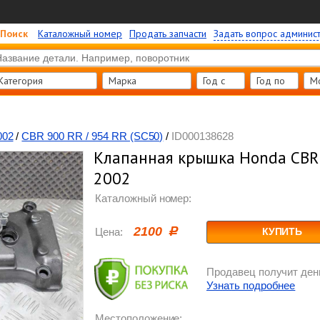
Поиск
Каталожный номер
Продать запчасти
Задать вопрос админис
Категория
Марка
Год c
Год по
М
002
/
CBR 900 RR / 954 RR (SC50)
/
ID000138628
Клапанная крышка Honda CBR 
2002
Каталожный номер:
2100
Цена:
КУПИТЬ
Продавец получит день
Узнать подробнее
Местоположение: