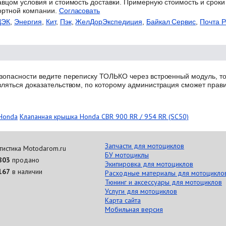
авцом условия и стоимость доставки. Примерную стоимость и сроки
ортной компании.
Согласовать
ДЭК
,
Энергия
,
Кит
,
Пэк
,
ЖелДорЭкспедиция
,
Байкал Сервис
,
Почта Р
зопасности ведите переписку ТОЛЬКО через встроенный модуль, то
вляться доказательством, по которому администрация сможет прав
Honda
Клапанная крышка Honda CBR 900 RR / 954 RR (SC50)
Запчасти для мотоциклов
тистика Motodarom.ru
БУ мотоциклы
803
продано
Экипировка для мотоциклов
167
в наличии
Расходные материалы для мотоцикло
Тюнинг и аксессуары для мотоциклов
Услуги для мотоциклов
Карта сайта
Мобильная версия