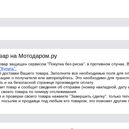
овар на Мотодаром.ру
товар защищен сервисом "Покупка без риска", в противном случае, В
"Купить".
 доставки Вашего товара. Заполните все необходимые поля для п
цию о получателе или авторизуйтесь. Это необходимо для трансп
ь и на безопасной странице произведите оплату.
ит товар и сообщит сведения об отправке (номер накладной, дату 
 своего товара по номеру отслеживания.
 и проверки своего товара нажмите "Завершить сделку", только теп
о посылке и продавце под любым его товаром, это поможет другим