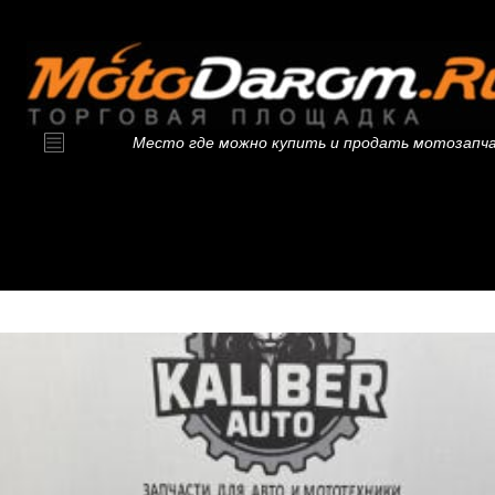
Место где можно купить и продать мотозапч