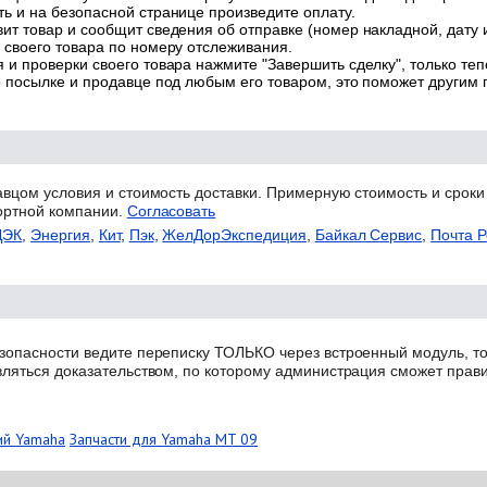
ь и на безопасной странице произведите оплату.
ит товар и сообщит сведения об отправке (номер накладной, дату 
 своего товара по номеру отслеживания.
 и проверки своего товара нажмите "Завершить сделку", только теп
о посылке и продавце под любым его товаром, это поможет другим
авцом условия и стоимость доставки. Примерную стоимость и сроки
ортной компании.
Согласовать
ДЭК
,
Энергия
,
Кит
,
Пэк
,
ЖелДорЭкспедиция
,
Байкал Сервис
,
Почта Р
зопасности ведите переписку ТОЛЬКО через встроенный модуль, то
вляться доказательством, по которому администрация сможет прав
ий Yamaha
Запчасти для Yamaha MT 09