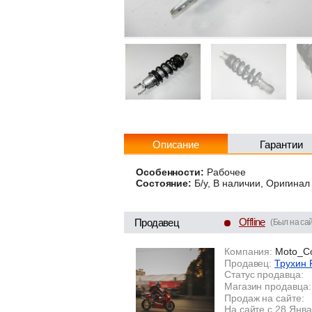
Описание
Гарантии
Особенности:
Рабочее
Состояние:
Б/у, В наличии, Оригинал
Offline
Продавец
(Был на сай
Компания:
Moto_C
Продавец:
Трухин 
Статус продавца:
Магазин продавца:
Продаж на сайте:
На сайте с 28 Янв