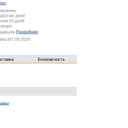
рос
описанию
рабочих дней
ении 14 дней
товара
родавцом
Подробнее
aha MT 09 2014
оставка
Безопасность
давцу