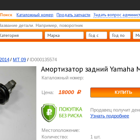
Поиск
Каталожный номер
Продать запчасти
Задать вопрос админис
Категория
Марка
Год c
Год по
М
2014
/
MT 09
/
ID000135574
Амортизатор задний Yamaha 
Каталожный номер:
18000
Цена:
КУПИТЬ
Продавец получит день
Узнать подробнее
Местоположение:
Количество:
1 шт.