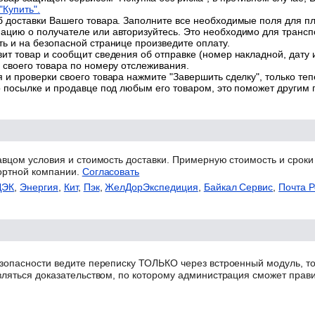
"Купить".
 доставки Вашего товара. Заполните все необходимые поля для п
цию о получателе или авторизуйтесь. Это необходимо для трансп
ь и на безопасной странице произведите оплату.
ит товар и сообщит сведения об отправке (номер накладной, дату 
 своего товара по номеру отслеживания.
 и проверки своего товара нажмите "Завершить сделку", только теп
о посылке и продавце под любым его товаром, это поможет другим
авцом условия и стоимость доставки. Примерную стоимость и сроки
ортной компании.
Согласовать
ДЭК
,
Энергия
,
Кит
,
Пэк
,
ЖелДорЭкспедиция
,
Байкал Сервис
,
Почта Р
зопасности ведите переписку ТОЛЬКО через встроенный модуль, то
вляться доказательством, по которому администрация сможет прав