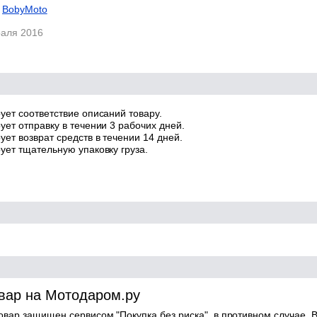
BobyMoto
раля 2016
ует соответствие описаний товару.
ует отправку в течении 3 рабочих дней.
ет возврат средств в течении 14 дней.
ует тщательную упаковку груза.
овар на Мотодаром.ру
товар защищен сервисом "Покупка без риска", в противном случае, В