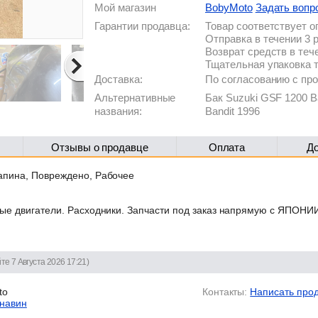
Мой магазин
BobyMoto
Задать вопр
Гарантии продавца:
Товар соответствует 
Отправка в течении 3 
Возврат средств в теч
Тщательная упаковка 
Доставка:
По согласованию с п
Альтернативные
Бак Suzuki GSF 1200 B
названия:
Bandit 1996
Отзывы о продавце
Оплата
Д
апина, Повреждено, Рабочее
тные двигатели. Расходники. Запчасти под заказ напрямую с ЯП
те 7 Августа 2026 17:21)
to
Контакты:
Написать про
навин