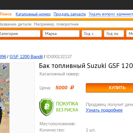
Поиск
Каталожный номер
Продать запчасти
Задать вопрос админис
Категория
Марка
Год c
Год по
М
996
/
GSF 1200 Bandit
/
ID000132137
Бак топливный Suzuki GSF 120
Каталожный номер:
5000
Цена:
КУПИТЬ
Продавец получит день
Узнать подробнее
Местоположение:
Количество:
1 шт.