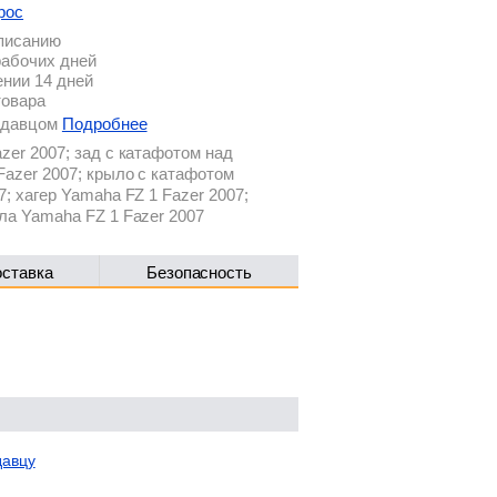
рос
описанию
рабочих дней
ении 14 дней
товара
родавцом
Подробнее
zer 2007; зад с катафотом над
azer 2007; крыло с катафотом
; хагер Yamaha FZ 1 Fazer 2007;
ла Yamaha FZ 1 Fazer 2007
оставка
Безопасность
давцу