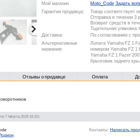
Мой магазин
Moto_Code
Задать воп
Гарантии продавца:
Товар соответствует 
Отправка в течении 3 
Возврат средств в теч
Тщательная упаковка 
Доставка:
По согласованию с п
Альтернативные
Лопата Yamaha FZ 1 Fa
названия:
номером Yamaha FZ 1 F
Yamaha FZ 1 Fazer 2007
брызговик заднего кры
Отзывы о продавце
Оплата
Д
поворотников
те 7 Августа 2026 18:10)
ode
Контакты:
Написать про
Родион