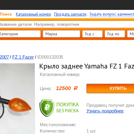
Поиск
Каталожный номер
Продать запчасти
Задать вопрос админис
Категория
Марка
Год c
Год по
М
2007
/
FZ 1 Fazer
/
ID000132035
Крыло заднее Yamaha FZ 1 Faz
Каталожный номер:
12500
Цена:
КУПИТЬ
Продавец получит день
Узнать подробнее
Местоположение:
Количество:
1 шт.