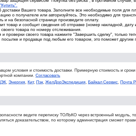
товар защищен сервисом "Покупка без риска", в противном случае, В
"Купить".
 доставки Вашего товара. Заполните все необходимые поля для п
цию о получателе или авторизуйтесь. Это необходимо для трансп
ь и на безопасной странице произведите оплату.
ит товар и сообщит сведения об отправке (номер накладной, дату 
 своего товара по номеру отслеживания.
 и проверки своего товара нажмите "Завершить сделку", только теп
о посылке и продавце под любым его товаром, это поможет другим
авцом условия и стоимость доставки. Примерную стоимость и сроки
ортной компании.
Согласовать
ДЭК
,
Энергия
,
Кит
,
Пэк
,
ЖелДорЭкспедиция
,
Байкал Сервис
,
Почта Р
зопасности ведите переписку ТОЛЬКО через встроенный модуль, то
вляться доказательством, по которому администрация сможет прав