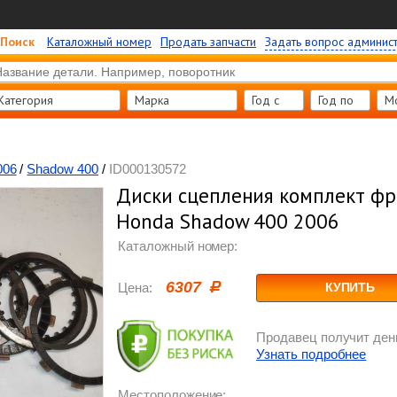
Поиск
Каталожный номер
Продать запчасти
Задать вопрос админис
Категория
Марка
Год c
Год по
М
006
/
Shadow 400
/
ID000130572
Диски сцепления комплект ф
Honda Shadow 400 2006
Каталожный номер:
6307
Цена:
КУПИТЬ
Продавец получит день
Узнать подробнее
Местоположение: