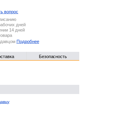
ть вопрос
описанию
рабочих дней
ении 14 дней
товара
родавцом
Подробнее
оставка
Безопасность
давцу