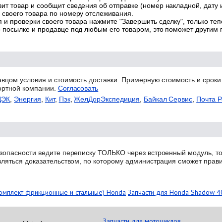
ит товар и сообщит сведения об отправке (номер накладной, дату 
 своего товара по номеру отслеживания.
 и проверки своего товара нажмите "Завершить сделку", только теп
о посылке и продавце под любым его товаром, это поможет другим
авцом условия и стоимость доставки. Примерную стоимость и сроки
ортной компании.
Согласовать
ДЭК
,
Энергия
,
Кит
,
Пэк
,
ЖелДорЭкспедиция
,
Байкал Сервис
,
Почта Р
зопасности ведите переписку ТОЛЬКО через встроенный модуль, то
вляться доказательством, по которому администрация сможет прав
комплект фрикционные и стальные) Honda
Запчасти для Honda Shadow 4
Запчасти для мотоциклов