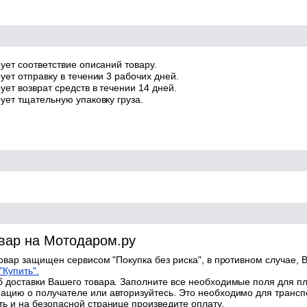
ует соответствие описаний товару.
ует отправку в течении 3 рабочих дней.
ет возврат средств в течении 14 дней.
ует тщательную упаковку груза.
овар на Мотодаром.ру
товар защищен сервисом "Покупка без риска", в противном случае, В
"Купить".
 доставки Вашего товара. Заполните все необходимые поля для п
цию о получателе или авторизуйтесь. Это необходимо для трансп
ь и на безопасной странице произведите оплату.