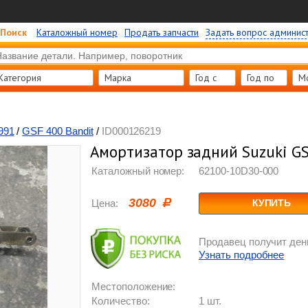
Поиск
Каталожный номер
Продать запчасти
Задать вопрос админис
Категория
Марка
Год c
Год по
М
991
/
GSF 400 Bandit
/
ID000126219
Амортизатор задний Suzuki GS
Каталожный номер:
62100-10D30-000
3080
Цена:
КУПИТЬ
Продавец получит день
Узнать подробнее
Местоположение:
Количество:
1 шт.