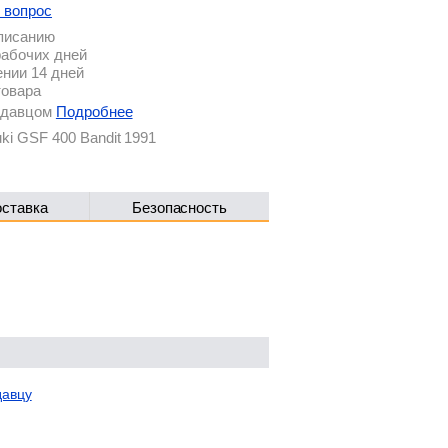
 вопрос
описанию
рабочих дней
ении 14 дней
товара
родавцом
Подробнее
i GSF 400 Bandit 1991
оставка
Безопасность
давцу