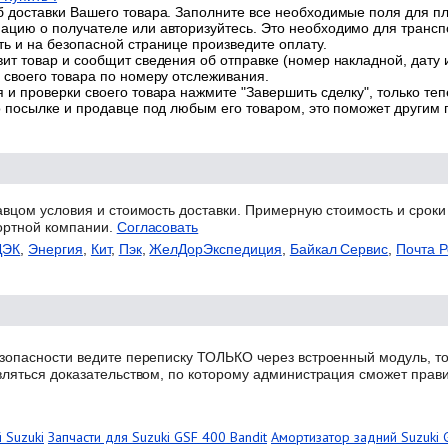
 доставки Вашего товара. Заполните все необходимые поля для п
цию о получателе или авторизуйтесь. Это необходимо для трансп
ь и на безопасной странице произведите оплату.
ит товар и сообщит сведения об отправке (номер накладной, дату 
 своего товара по номеру отслеживания.
 и проверки своего товара нажмите "Завершить сделку", только теп
о посылке и продавце под любым его товаром, это поможет другим
авцом условия и стоимость доставки. Примерную стоимость и сроки
ортной компании.
Согласовать
ДЭК
,
Энергия
,
Кит
,
Пэк
,
ЖелДорЭкспедиция
,
Байкал Сервис
,
Почта Р
зопасности ведите переписку ТОЛЬКО через встроенный модуль, то
вляться доказательством, по которому администрация сможет прав
 Suzuki
Запчасти для Suzuki GSF 400 Bandit
Амортизатор задний Suzuki 