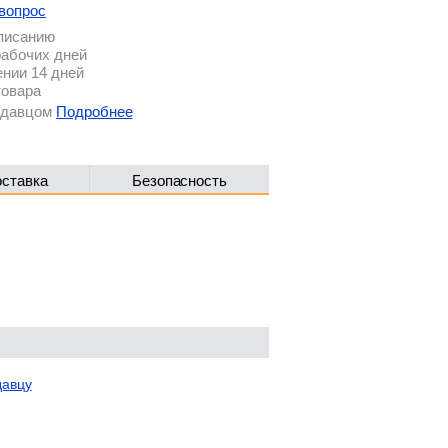
вопрос
описанию
рабочих дней
ении 14 дней
товара
родавцом
Подробнее
оставка
Безопасность
давцу