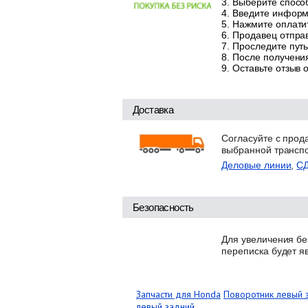
Выберите способ
Введите информа
Нажмите оплатит
Продавец отправ
Проследите путь
После получения
Оставьте отзыв 
Доставка
Согласуйте с прод
выбранной трансп
Деловые линии
,
С
Безопасность
Для увеличения бе
переписка будет я
Запчасти для Honda
Поворотник левый 
левый задний