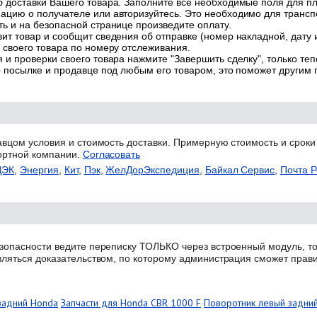
 доставки Вашего товара. Заполните все необходимые поля для п
цию о получателе или авторизуйтесь. Это необходимо для трансп
ь и на безопасной странице произведите оплату.
ит товар и сообщит сведения об отправке (номер накладной, дату 
 своего товара по номеру отслеживания.
 и проверки своего товара нажмите "Завершить сделку", только теп
о посылке и продавце под любым его товаром, это поможет другим
авцом условия и стоимость доставки. Примерную стоимость и сроки
ортной компании.
Согласовать
ДЭК
,
Энергия
,
Кит
,
Пэк
,
ЖелДорЭкспедиция
,
Байкал Сервис
,
Почта Р
зопасности ведите переписку ТОЛЬКО через встроенный модуль, то
вляться доказательством, по которому администрация сможет прав
задний Honda
Запчасти для Honda CBR 1000 F
Поворотник левый задни