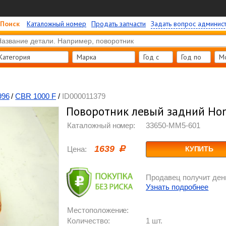
Поиск
Каталожный номер
Продать запчасти
Задать вопрос админис
Категория
Марка
Год c
Год по
М
996
/
CBR 1000 F
/
ID000011379
Поворотник левый задний Hon
Каталожный номер:
33650-MM5-601
1639
Цена:
КУПИТЬ
Продавец получит день
Узнать подробнее
Местоположение:
Количество:
1 шт.