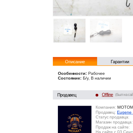
Описание
Гарантии
Особенности:
Рабочее
Состояние:
Б/у, В наличии
Offline
Продавец
(Был на сай
Компания:
MOTOM
Продавец:
Eugene
Статус продавца:
Магазин продавца:
Продаж на сайте:
На сайте с 03 Сен