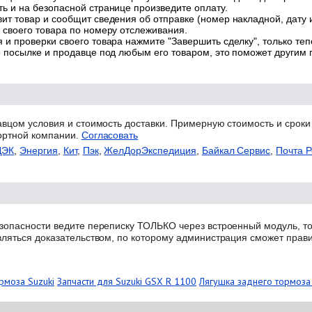
ь и на безопасной странице произведите оплату.
ит товар и сообщит сведения об отправке (номер накладной, дату 
 своего товара по номеру отслеживания.
 и проверки своего товара нажмите "Завершить сделку", только теп
о посылке и продавце под любым его товаром, это поможет другим
авцом условия и стоимость доставки. Примерную стоимость и сроки
ортной компании.
Согласовать
ДЭК
,
Энергия
,
Кит
,
Пэк
,
ЖелДорЭкспедиция
,
Байкал Сервис
,
Почта Р
зопасности ведите переписку ТОЛЬКО через встроенный модуль, то
вляться доказательством, по которому администрация сможет прав
рмоза Suzuki
Запчасти для Suzuki GSX R 1100
Лягушка заднего тормоза