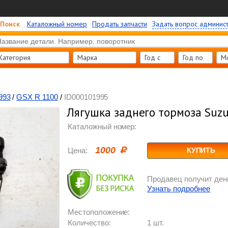
Поиск
Каталожный номер
Продать запчасти
Задать вопрос админис
Категория
Марка
Год c
Год по
М
993
/
GSX R 1100
/
ID000101995
Лягушка заднего тормоза Suzu
Каталожный номер:
1000
Цена:
КУПИТЬ
Продавец получит день
Узнать подробнее
Местоположение:
Количество:
1 шт.