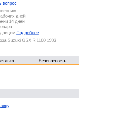
ь вопрос
описанию
рабочих дней
ении 14 дней
товара
родавцом
Подробнее
оза Suzuki GSX R 1100 1993
оставка
Безопасность
давцу