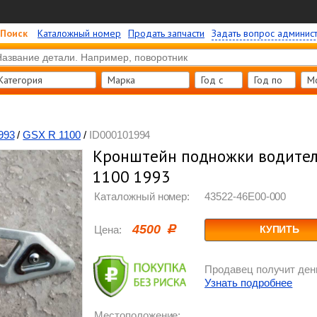
Поиск
Каталожный номер
Продать запчасти
Задать вопрос админис
Категория
Марка
Год c
Год по
М
993
/
GSX R 1100
/
ID000101994
Кронштейн подножки водителя
1100 1993
Каталожный номер:
43522-46E00-000
4500
Цена:
КУПИТЬ
Продавец получит день
Узнать подробнее
Местоположение: