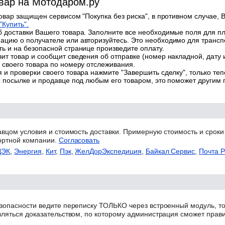
овар на Мотодаром.ру
товар защищен сервисом "Покупка без риска", в противном случае, В
"Купить".
 доставки Вашего товара. Заполните все необходимые поля для п
цию о получателе или авторизуйтесь. Это необходимо для трансп
ь и на безопасной странице произведите оплату.
ит товар и сообщит сведения об отправке (номер накладной, дату 
 своего товара по номеру отслеживания.
 и проверки своего товара нажмите "Завершить сделку", только теп
о посылке и продавце под любым его товаром, это поможет другим
авцом условия и стоимость доставки. Примерную стоимость и сроки
ортной компании.
Согласовать
ДЭК
,
Энергия
,
Кит
,
Пэк
,
ЖелДорЭкспедиция
,
Байкал Сервис
,
Почта Р
зопасности ведите переписку ТОЛЬКО через встроенный модуль, то
вляться доказательством, по которому администрация сможет прав