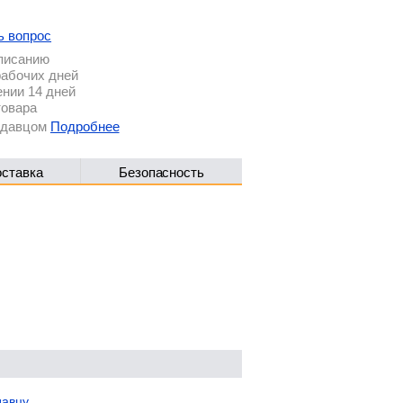
ь вопрос
описанию
рабочих дней
ении 14 дней
товара
родавцом
Подробнее
оставка
Безопасность
давцу